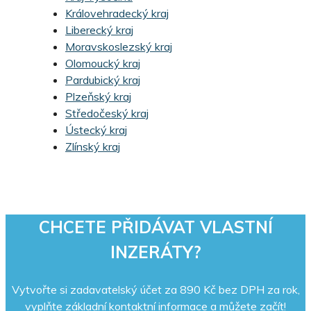
Královehradecký kraj
Liberecký kraj
Moravskoslezský kraj
Olomoucký kraj
Pardubický kraj
Plzeňský kraj
Středočeský kraj
Ústecký kraj
Zlínský kraj
CHCETE PŘIDÁVAT VLASTNÍ
INZERÁTY?
Vytvořte si zadavatelský účet za 890 Kč bez DPH za rok,
vyplňte základní kontaktní informace a můžete začít!