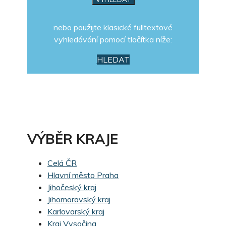
nebo použijte klasické fulltextové
vyhledávání pomocí tlačítka níže:
HLEDAT
VÝBĚR KRAJE
Celá ČR
Hlavní město Praha
Jihočeský kraj
Jihomoravský kraj
Karlovarský kraj
Kraj Vysočina