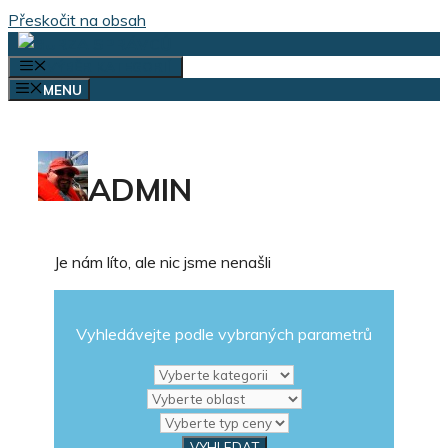
Přeskočit na obsah
VÝBĚR KATEGORIÍ
MENU
ADMIN
Je nám líto, ale nic jsme nenašli
Vyhledávejte podle vybraných parametrů