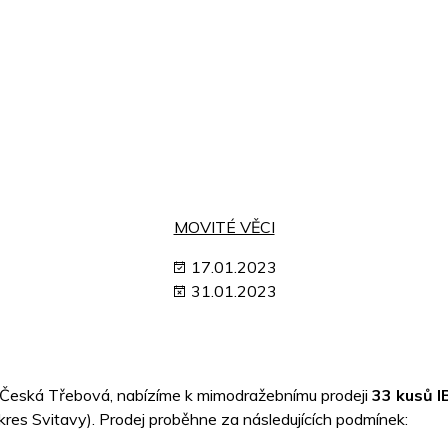
MOVITÉ VĚCI
17.01.2023
31.01.2023
Česká Třebová, nabízíme k mimodražebnímu prodeji
33 kusů I
kres Svitavy). Prodej proběhne za následujících podmínek: