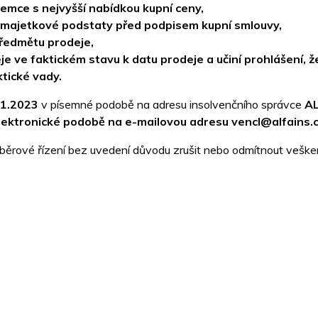
emce s nejvyšší nabídkou kupní ceny,
 majetkové podstaty před podpisem kupní smlouvy,
předmětu prodeje,
e ve faktickém stavu k datu prodeje a učiní prohlášení,
ktické vady.
.1.2023
v písemné podobě na adresu insolvenčního správce
AL
lektronické podobě na e-mailovou adresu vencl@alfains.c
ýběrové řízení bez uvedení důvodu zrušit nebo odmítnout vešker