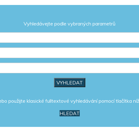
Vyhledávejte podle vybraných parametrů
ebo použijte klasické fulltextové vyhledávání pomocí tlačítka níž
HLEDAT