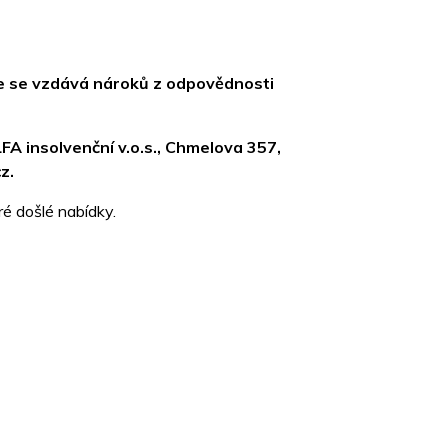
 že se vzdává nároků z odpovědnosti
FA insolvenční v.o.s., Chmelova 357,
z.
é došlé nabídky.