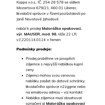
Koppa v.o.s., IČ: 254 28 578 se sídlem
Mozartova 679/21, 460 01 Liberec,
likvidační správce v řízení pozůstalosti po
Janě Novotové Jahodové
nabízí k prodeji
Malorážka opakovací,
výr. MAUSER, mod. 98
, ráže 22 LR,
v.č.220114,0114 + řemen
Podmínky prodeje:
Prodej proběhne ve prospěch
zájemce s nejvyšší nabídkou kupní
ceny
Zájemci mohou svou cenovou
nabídku zasílat do datové schránky
likvidačního správce n2zggme nebo
na emailovou adresu – viz kontakt.
Nabídka zájemce musí obsahovat
označení a)
Malorážka opakovací