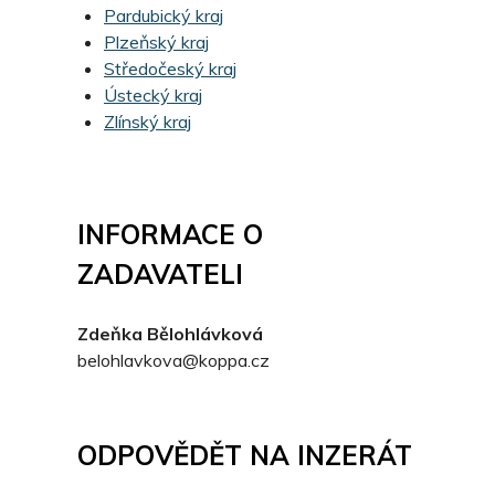
Pardubický kraj
Plzeňský kraj
Středočeský kraj
Ústecký kraj
Zlínský kraj
INFORMACE O
ZADAVATELI
Zdeňka Bělohlávková
belohlavkova@koppa.cz
ODPOVĚDĚT NA INZERÁT