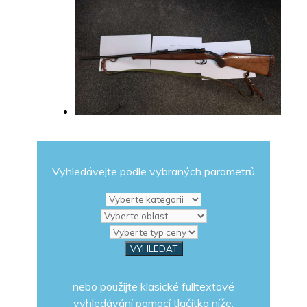
Vyhledávejte podle vybraných parametrů
nebo použijte klasické fulltextové
vyhledávání pomocí tlačítka níže: