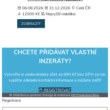
06.08.2026
31.12.2026
Celá ČR
12000 Kč
Nejvyšší nabídka
ZOBRAZIT
CHCETE PŘIDÁVAT VLASTNÍ
INZERÁTY?
Vytvořte si zadavatelský účet za 890 Kč bez DPH za rok,
vyplňte základní kontaktní informace a můžete začít!
REGISTROVAT
© 2026 Burza správců | Design & realizace
HD Production Brno
Registrace