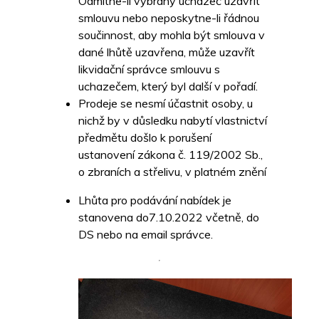
Odmítne-li vybraný uchazeč uzavřít
smlouvu nebo neposkytne-li řádnou
součinnost, aby mohla být smlouva v
dané lhůtě uzavřena, může uzavřít
likvidační správce smlouvu s
uchazečem, který byl další v pořadí.
Prodeje se nesmí účastnit osoby, u
nichž by v důsledku nabytí vlastnictví
předmětu došlo k porušení
ustanovení zákona č. 119/2002 Sb.,
o zbraních a střelivu, v platném znění
Lhůta pro podávání nabídek je
stanovena do7.10.2022 včetně, do
DS nebo na email správce.