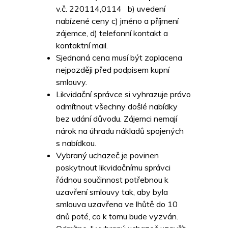
v.č. 220114,0114 b) uvedení
nabízené ceny c) jméno a příjmení
zájemce, d) telefonní kontakt a
kontaktní mail.
Sjednaná cena musí být zaplacena
nejpozději před podpisem kupní
smlouvy.
Likvidační správce si vyhrazuje právo
odmítnout všechny došlé nabídky
bez udání důvodu. Zájemci nemají
nárok na úhradu nákladů spojených
s nabídkou.
Vybraný uchazeč je povinen
poskytnout likvidačnímu správci
řádnou součinnost potřebnou k
uzavření smlouvy tak, aby byla
smlouva uzavřena ve lhůtě do 10
dnů poté, co k tomu bude vyzván.