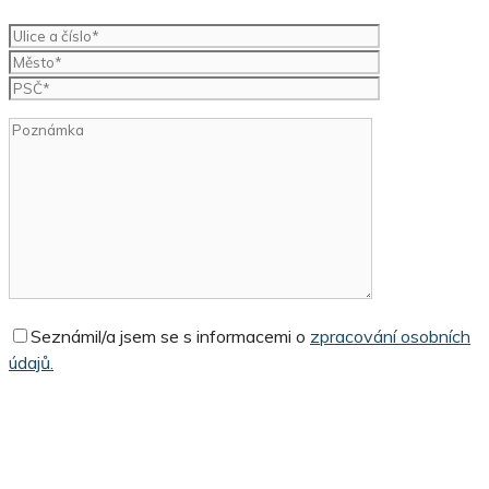
Seznámil/a jsem se s informacemi o
zpracování osobních
údajů.
Souhlasím se
smluvními podmínkami
pro inzerci na serveru
Burzaspravcu.cz.