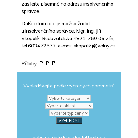
zasílejte písemně na adresu insolvenčního
správce.
Další informace je možno žádat
u insolvenčního správce: Mgr. Ing. Jiří
Skopalík, Budovatelská 4821, 760 05 Zlín,
tel.603472577, e-mail: skopalik.j@volny.cz
Přílohy:
Vyhledávejte podle vybraných parametrů
nebo použijte klasické fulltextové