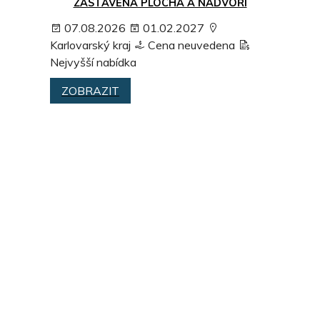
ZASTAVĚNÁ PLOCHA A NÁDVOŘÍ
07.08.2026
01.02.2027
Karlovarský kraj
Cena neuvedena
Nejvyšší nabídka
ZOBRAZIT
POZEMEK S MOŽNOSTÍ VÝSTAVBY S
VÝHLEDEM NA LYSOU HORU
06.08.2026
30.09.2026
Moravskoslezský kraj
Cena neuvedena
Nejvyšší nabídka
ZOBRAZIT