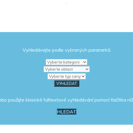
Vyhledávejte podle vybraných parametrů
ebo použijte klasické fulltextové vyhledávání pomocí tlačítka níž
HLEDAT