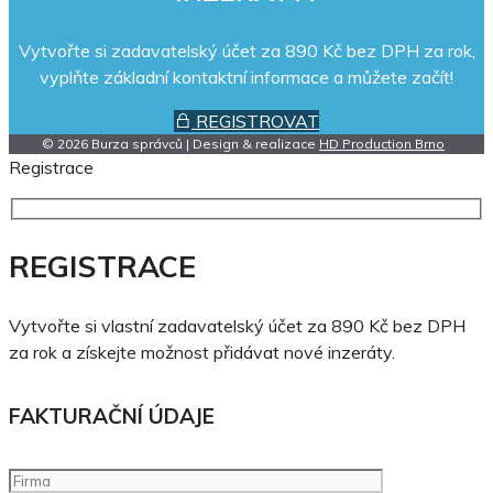
Vytvořte si zadavatelský účet za 890 Kč bez DPH za rok,
vyplňte základní kontaktní informace a můžete začít!
REGISTROVAT
© 2026 Burza správců | Design & realizace
HD Production Brno
Registrace
REGISTRACE
Vytvořte si vlastní zadavatelský účet za 890 Kč bez DPH
za rok a získejte možnost přidávat nové inzeráty.
FAKTURAČNÍ ÚDAJE