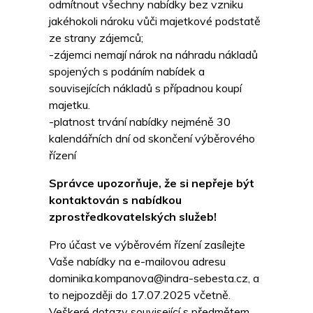
odmítnout všechny nabídky bez vzniku
jakéhokoli nároku vůči majetkové podstatě
ze strany zájemců;
-zájemci nemají nárok na náhradu nákladů
spojených s podáním nabídek a
souvisejících nákladů s případnou koupí
majetku.
-platnost trvání nabídky nejméně 30
kalendářních dní od skončení výběrového
řízení
Správce upozorňuje, že si nepřeje být
kontaktován s nabídkou
zprostředkovatelských služeb!
Pro účast ve výběrovém řízení zasílejte
Vaše nabídky na e-mailovou adresu
dominika.kompanova@indra-sebesta.cz, a
to nejpozději do 17.07.2025 včetně.
Veškeré dotazy související s předmětem