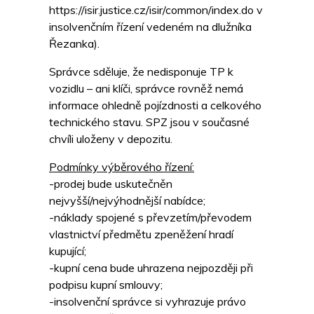
https://isir.justice.cz/isir/common/index.do v
insolvenčním řízení vedeném na dlužníka
Řezanka).
Správce sděluje, že nedisponuje TP k
vozidlu – ani klíči, správce rovněž nemá
informace ohledně pojízdnosti a celkového
technického stavu. SPZ jsou v současné
chvíli uloženy v depozitu.
Podmínky výběrového řízení:
-prodej bude uskutečněn
nejvyšší/nejvýhodnější nabídce;
-náklady spojené s převzetím/převodem
vlastnictví předmětu zpeněžení hradí
kupující;
-kupní cena bude uhrazena nejpozději při
podpisu kupní smlouvy;
-insolvenční správce si vyhrazuje právo