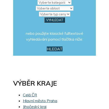
nebo použijte klasické fulltextové
vyhledávání pomocí tlačítka níže:
HLEDAT
VÝBĚR KRAJE
Celá ČR
Hlavní město Praha
Jihočeský kraj