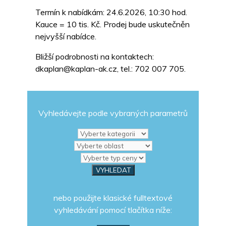
Termín k nabídkám: 24.6.2026, 10:30 hod.
Kauce = 10 tis. Kč. Prodej bude uskutečněn
nejvyšší nabídce.
Bližší podrobnosti na kontaktech:
dkaplan@kaplan-ak.cz, tel.: 702 007 705.
Vyhledávejte podle vybraných parametrů
nebo použijte klasické fulltextové
vyhledávání pomocí tlačítka níže: