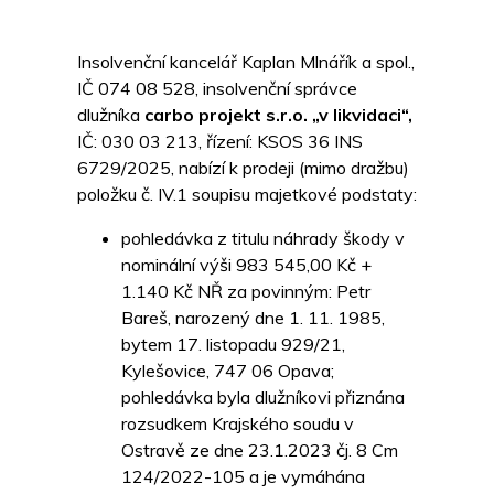
Insolvenční kancelář Kaplan Mlnářík a spol.,
IČ 074 08 528, insolvenční správce
dlužníka
carbo projekt s.r.o. „v likvidaci“,
IČ: 030 03 213, řízení: KSOS 36 INS
6729/2025, nabízí k prodeji (mimo dražbu)
položku č. IV.1 soupisu majetkové podstaty:
pohledávka z titulu náhrady škody v
nominální výši 983 545,00 Kč +
1.140 Kč NŘ za povinným: Petr
Bareš, narozený dne 1. 11. 1985,
bytem 17. listopadu 929/21,
Kylešovice, 747 06 Opava;
pohledávka byla dlužníkovi přiznána
rozsudkem Krajského soudu v
Ostravě ze dne 23.1.2023 čj. 8 Cm
124/2022-105 a je vymáhána