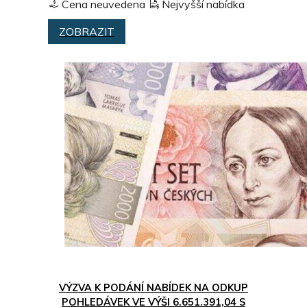
Cena neuvedena
Nejvyšší nabídka
ZOBRAZIT
VÝZVA K PODÁNÍ NABÍDEK NA ODKUP
POHLEDÁVEK VE VÝŠI 6.651.391,04 S