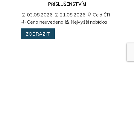
PŘÍSLUŠENSTVÍM
03.08.2026
21.08.2026
Celá ČR
Cena neuvedena
Nejvyšší nabídka
ZOBRAZIT
PRODEJ NEZAJIŠTĚNÉ POHLEDÁVKY –
PROPERTY RECONSTRUCTION S.R.O.
03.08.2026
15.09.2026
Celá ČR
NEJVYŠŠÍ NABÍDKA Kč
Nejvyšší
nabídka
ZOBRAZIT