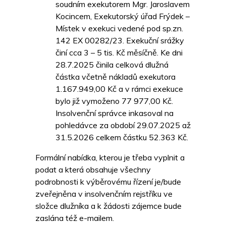
soudním exekutorem Mgr. Jaroslavem
Kocincem, Exekutorský úřad Frýdek –
Místek v exekuci vedené pod sp.zn.
142 EX 00282/23. Exekuční srážky
činí cca 3 – 5 tis. Kč měsíčně. Ke dni
28.7.2025 činila celková dlužná
částka včetně nákladů exekutora
1.167.949,00 Kč a v rámci exekuce
bylo již vymoženo 77 977,00 Kč.
Insolvenční správce inkasoval na
pohledávce za období 29.07.2025 až
31.5.2026 celkem částku 52.363 Kč.
Formální nabídka, kterou je třeba vyplnit a
podat a která obsahuje všechny
podrobnosti k výběrovému řízení je/bude
zveřejněna v insolvenčním rejstříku ve
složce dlužníka a k žádosti zájemce bude
zaslána též e-mailem.