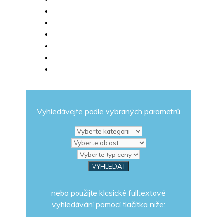
Vyhledávejte podle vybraných parametrů
nebo použijte klasické fulltextové
vyhledávání pomocí tlačítka níže: