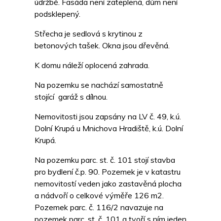
údržbě. Fasáda není zateplená, dům není
podsklepený.
Střecha je sedlová s krytinou z
betonových tašek. Okna jsou dřevěná.
K domu náleží oplocená zahrada.
Na pozemku se nachází samostatně
stojící garáž s dílnou.
Nemovitosti jsou zapsány na LV č. 49, k.ú.
Dolní Krupá u Mnichova Hradiště, k.ú. Dolní
Krupá.
Na pozemku parc. st. č. 101 stojí stavba
pro bydlení č.p. 90. Pozemek je v katastru
nemovitostí veden jako zastavěná plocha
a nádvoří o celkové výměře 126 m2.
Pozemek parc. č. 116/2 navazuje na
pozemek parc. st. č. 101 a tvoří s ním jeden