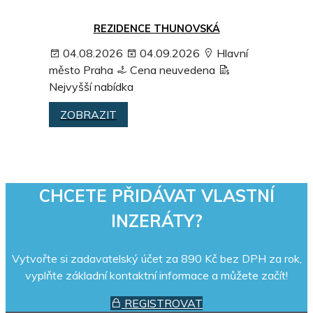
REZIDENCE THUNOVSKÁ
04.08.2026
04.09.2026
Hlavní
město Praha
Cena neuvedena
Nejvyšší nabídka
ZOBRAZIT
CHCETE PŘIDÁVAT VLASTNÍ
INZERÁTY?
Vytvořte si zadavatelský účet za 890 Kč bez DPH za rok,
vyplňte základní kontaktní informace a můžete začít!
REGISTROVAT