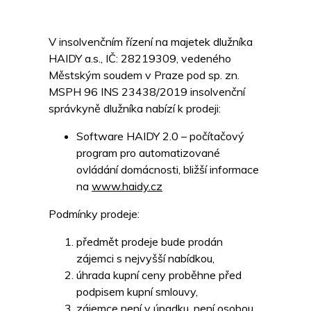
V insolvenčním řízení na majetek dlužníka
HAIDY a.s., IČ: 28219309, vedeného
Městským soudem v Praze pod sp. zn.
MSPH 96 INS 23438/2019 insolvenční
správkyně dlužníka nabízí k prodeji:
Software HAIDY 2.0 – počítačový
program pro automatizované
ovládání domácnosti, bližší informace
na
www.haidy.cz
Podmínky prodeje:
předmět prodeje bude prodán
zájemci s nejvyšší nabídkou,
úhrada kupní ceny proběhne před
podpisem kupní smlouvy,
zájemce není v úpadku, není osobou