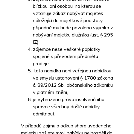
blízkou, ani osobou, na kterou se
vztahuje zákaz nabývat majetek
náležející do majetkové podstaty,
případně mu bude povolena výjimka z
nabývání majetku dlužníka (ust. § 295
IZ)
zájemce nese veškeré poplatky
spojené s převodem předmětu
prodeje,
tato nabídka není veřejnou nabídkou
ve smyslu ustanovení § 1780 zákona
č. 89/2012 Sb., občanského zákoníku
v platném znění,
je vyhrazeno právo insolvenčního
správce všechny došlé nabídky
odmítnout.
V případě zájmu o odkup shora uvedeného
majetku zašlete svoji nabídku nejpozději do