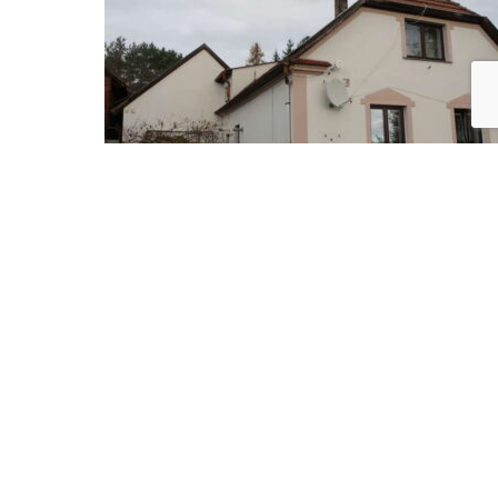
PRODEJ RD CEREKVICE NAD LOUČNOU
30.07.2026
30.09.2026
Celá ČR
Cena neuvedena
Nejvyšší nabídka
ZOBRAZIT