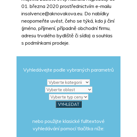
01. března 2020 prostřednictvím e-mailu
insolvence@aknovakova.eu. Do nabídky
neopomeňte uvést, čeho se týká, kdo ji činí
(jméno, příjmení, případně obchodní firmu,
adresu trvalého bydliště či sídla) a souhlas
s podmínkami prodeje.
Vyhledávejte podle vybraných parametrů
nebo použijte klasické fulltextové
vyhledávání pomocí tlačítka níže: