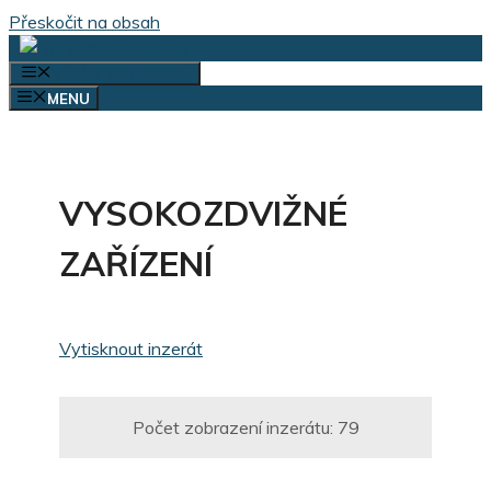
Přeskočit na obsah
VÝBĚR KATEGORIÍ
MENU
VYSOKOZDVIŽNÉ
ZAŘÍZENÍ
Vytisknout inzerát
Počet zobrazení inzerátu:
79