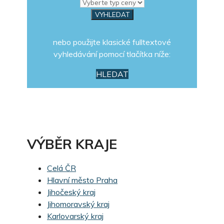
nebo použijte klasické fulltextové
vyhledávání pomocí tlačítka níže:
HLEDAT
VÝBĚR KRAJE
Celá ČR
Hlavní město Praha
Jihočeský kraj
Jihomoravský kraj
Karlovarský kraj