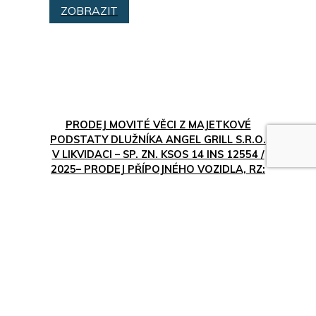
ZOBRAZIT
PRODEJ MOVITÉ VĚCI Z MAJETKOVÉ
PODSTATY DLUŽNÍKA ANGEL GRILL S.R.O.
V LIKVIDACI – SP. ZN. KSOS 14 INS 12554 /
2025– PRODEJ PŘÍPOJNÉHO VOZIDLA, RZ:
1TK8684, MUSTANG-STRONG, VIN:
SZUNT2200KJ000204
10.08.2026
14.09.2026
Celá ČR
Cena neuvedena
Nejvyšší nabídka
ZOBRAZIT