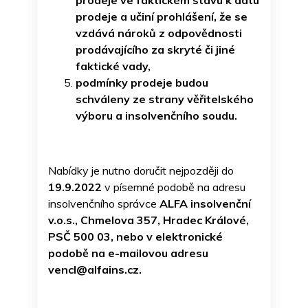
prodeje ve faktickém stavu k datu
prodeje a učiní prohlášení, že se
vzdává nároků z odpovědnosti
prodávajícího za skryté či jiné
faktické vady,
podmínky prodeje budou
schváleny ze strany věřitelského
výboru a insolvenčního soudu.
Nabídky je nutno doručit nejpozději do
19.9.2022
v písemné podobě na adresu
insolvenčního správce
ALFA insolvenční
v.o.s., Chmelova 357, Hradec Králové,
PSČ 500 03, nebo v elektronické
podobě na e-mailovou adresu
vencl@alfains.cz.