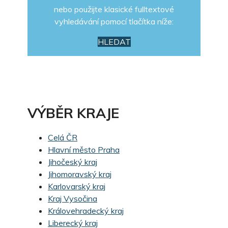
nebo použijte klasické fulltextové
vyhledávání pomocí tlačítka níže:
HLEDAT
VÝBĚR KRAJE
Celá ČR
Hlavní město Praha
Jihočeský kraj
Jihomoravský kraj
Karlovarský kraj
Kraj Vysočina
Královehradecký kraj
Liberecký kraj