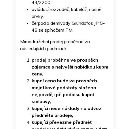
44/2200,
ovládací rozvaděč, kabeláž, nosné
prvky,
čerpadlo demivody Grundofos JP 5-
48 se spínačem PM.
Mimodražební prodej proběhne za
následujících podmínek:
prodej proběhne ve prospěch
zájemce s nejvyšší nabídkou kupní
ceny,
kupní cena bude ve prospěch
majetkové podstaty složena
nejpozději při podpisu kupní
smlouvy,
kupující nese náklady na odvoz
předmětu prodeje,
kupující převezme předmět