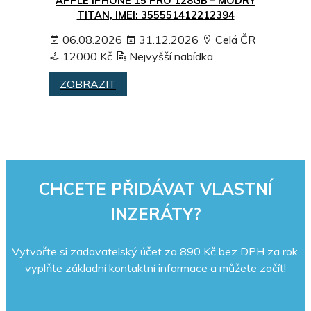
APPLE IPHONE 15 PRO 128GB – MODRÝ
TITAN, IMEI: 355551412212394
06.08.2026
31.12.2026
Celá ČR
12000 Kč
Nejvyšší nabídka
ZOBRAZIT
CHCETE PŘIDÁVAT VLASTNÍ
INZERÁTY?
Vytvořte si zadavatelský účet za 890 Kč bez DPH za rok,
vyplňte základní kontaktní informace a můžete začít!