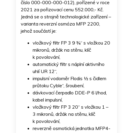
číslo 000-000-000-012), pořízené v roce
2021 za pořizovací cenu 552.000,- Kč.
Jedná se o strojně technologické zařízení –
varianta reverzní osmóza MFP 2200,
jehož součástí je:
vložkový filtr FP 3 9 ¾“ s vložkou 20
mikronů, držák na stěnu, klíč
k povolování,
automatický filtr s náplní aktivního
uhlí UR 12“,
impulsní vodoměr Flodis ½ s čidlem
průtoku Cyble“, šroubení,
dávkovací čerpadlo DDE-P 6 l/hod,
kabel impulsní,
vložkový filtr FP 3 20“ s vložkou 1 –
3 mikronů, držák na stěnu, klíč
k povolování,
reverzně osmotická jednotka MFP4-