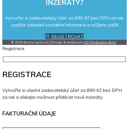
INZERÁTY?
Vytvořte si zadavatelský účet za 890 Kč bez DPH za rok,
vyplňte základní kontaktní informace a můžete začít!
REGISTROVAT
© 2026 Burza správců | Design & realizace
HD Production Brno
Registrace
REGISTRACE
Vytvořte si vlastní zadavatelský účet za 890 Kč bez DPH
za rok a získejte možnost přidávat nové inzeráty.
FAKTURAČNÍ ÚDAJE