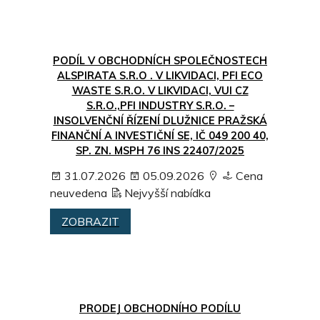
PODÍL V OBCHODNÍCH SPOLEČNOSTECH
ALSPIRATA S.R.O . V LIKVIDACI, PFI ECO
WASTE S.R.O. V LIKVIDACI, VUI CZ
S.R.O.,PFI INDUSTRY S.R.O. –
INSOLVENČNÍ ŘÍZENÍ DLUŽNICE PRAŽSKÁ
FINANČNÍ A INVESTIČNÍ SE, IČ 049 200 40,
SP. ZN. MSPH 76 INS 22407/2025
31.07.2026
05.09.2026
Cena
neuvedena
Nejvyšší nabídka
ZOBRAZIT
PRODEJ OBCHODNÍHO PODÍLU