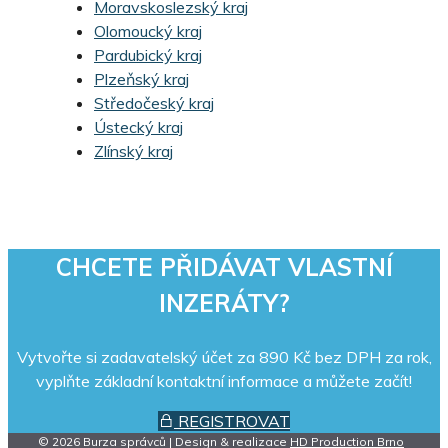
Moravskoslezský kraj
Olomoucký kraj
Pardubický kraj
Plzeňský kraj
Středočeský kraj
Ústecký kraj
Zlínský kraj
CHCETE PŘIDÁVAT VLASTNÍ
INZERÁTY?
Vytvořte si zadavatelský účet za 890 Kč bez DPH za rok,
vyplňte základní kontaktní informace a můžete začít!
REGISTROVAT
© 2026 Burza správců | Design & realizace
HD Production Brno