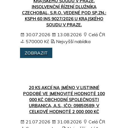
KRAJSKÉHO SOUDU V PRAZE.
INSOLVENČNÍ ŘÍZENÍ DLUŽNÍKA
CZECHOBAL, S.R.O. VEDENÉ POD SP.ZN.:
KSPH 60 INS 9027/2026 U KRAJSKÉHO
SOUDU V PRAZE.
30.07.2026
13.08.2026
Celá ČR
570000 Kč
Nejvyšší nabídka
ZOBRAZIT
20 KS AKCIÍ NA JMÉNO V LISTINNÉ
PODOBĚ VE JMENOVITÉ HODNOTĚ 100
000 KČ OBCHODNÍ SPOLEČNOSTI
URBANICA, A.S., IČO: 09850589; V
CELKOVÉ HODNOTĚ 2 000 000 KČ
21.07.2026
31.08.2026
Celá ČR