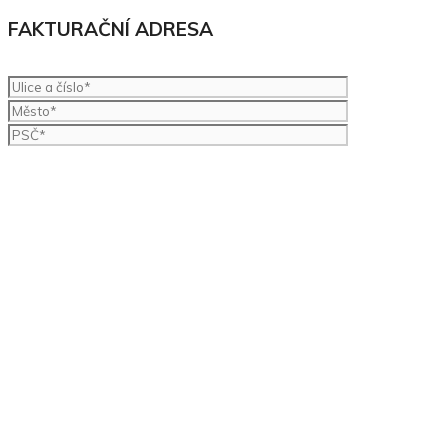
FAKTURAČNÍ ADRESA
Seznámil/a jsem se s informacemi o
zpracování osobních
údajů.
Souhlasím se
smluvními podmínkami
pro inzerci na serveru
Burzaspravcu.cz.