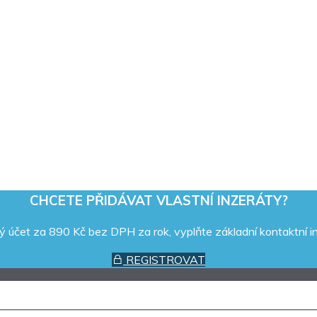
CHCETE PŘIDÁVAT VLASTNÍ INZERÁTY?
ý účet za 890 Kč bez DPH za rok, vyplňte základní kontaktní i
REGISTROVAT