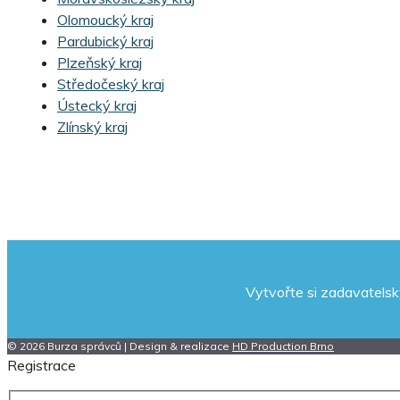
Olomoucký kraj
Pardubický kraj
Plzeňský kraj
Středočeský kraj
Ústecký kraj
Zlínský kraj
Vytvořte si zadavatelsk
© 2026 Burza správců | Design & realizace
HD Production Brno
Registrace