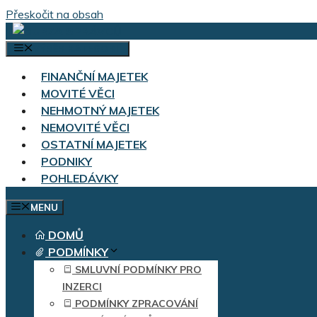
Přeskočit na obsah
VÝBĚR KATEGORIÍ
FINANČNÍ MAJETEK
MOVITÉ VĚCI
NEHMOTNÝ MAJETEK
NEMOVITÉ VĚCI
OSTATNÍ MAJETEK
PODNIKY
POHLEDÁVKY
MENU
DOMŮ
PODMÍNKY
SMLUVNÍ PODMÍNKY PRO
INZERCI
PODMÍNKY ZPRACOVÁNÍ