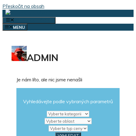
Přeskočit na obsah
VÝBĚR KATEGORIÍ
MENU
ADMIN
Je nám líto, ale nic jsme nenašli
Vyhledávejte podle vybraných parametrů