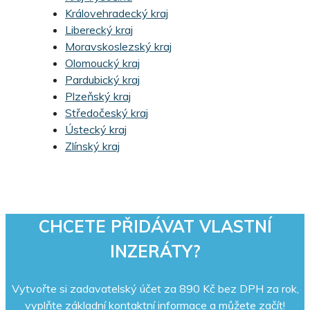
Královehradecký kraj
Liberecký kraj
Moravskoslezský kraj
Olomoucký kraj
Pardubický kraj
Plzeňský kraj
Středočeský kraj
Ústecký kraj
Zlínský kraj
CHCETE PŘIDÁVAT VLASTNÍ
INZERÁTY?
Vytvořte si zadavatelský účet za 890 Kč bez DPH za rok,
vyplňte základní kontaktní informace a můžete začít!