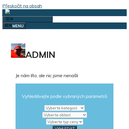
Přeskočit na obsah
VÝBĚR KATEGORIÍ
MENU
ADMIN
Je nám líto, ale nic jsme nenašli
Vyhledávejte podle vybraných parametrů