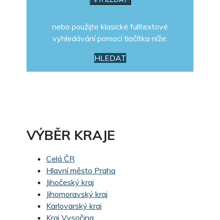
nebo použijte klasické fulltextové
vyhledávání pomocí tlačítka níže:
HLEDAT
VÝBĚR KRAJE
Celá ČR
Hlavní město Praha
Jihočeský kraj
Jihomoravský kraj
Karlovarský kraj
Kraj Vysočina