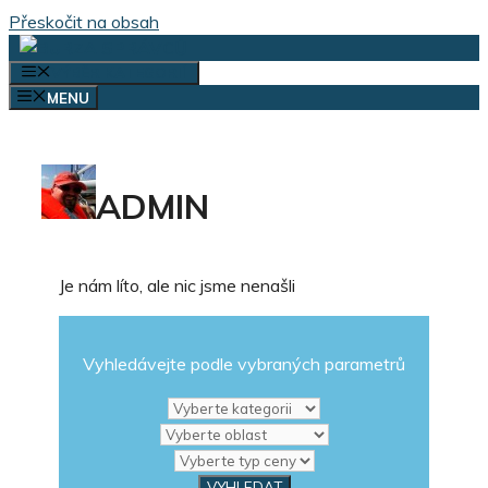
Přeskočit na obsah
VÝBĚR KATEGORIÍ
MENU
ADMIN
Je nám líto, ale nic jsme nenašli
Vyhledávejte podle vybraných parametrů