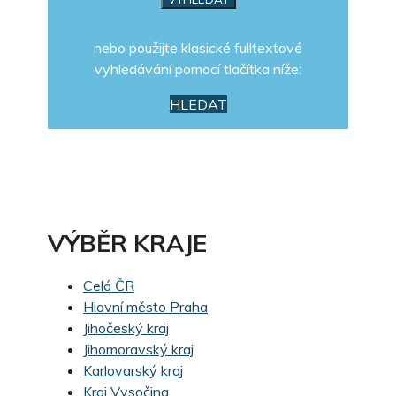
nebo použijte klasické fulltextové
vyhledávání pomocí tlačítka níže:
HLEDAT
VÝBĚR KRAJE
Celá ČR
Hlavní město Praha
Jihočeský kraj
Jihomoravský kraj
Karlovarský kraj
Kraj Vysočina