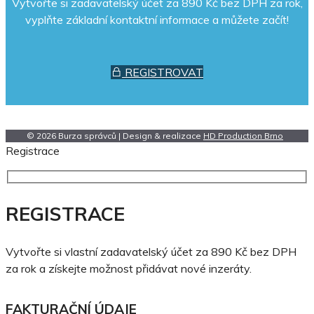
Vytvořte si zadavatelský účet za 890 Kč bez DPH za rok,
vyplňte základní kontaktní informace a můžete začít!
REGISTROVAT
© 2026 Burza správců | Design & realizace
HD Production Brno
Registrace
REGISTRACE
Vytvořte si vlastní zadavatelský účet za 890 Kč bez DPH
za rok a získejte možnost přidávat nové inzeráty.
FAKTURAČNÍ ÚDAJE