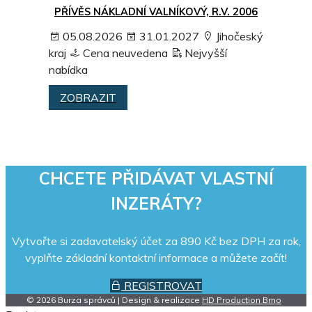
PŘÍVĚS NÁKLADNÍ VALNÍKOVÝ, R.V. 2006
05.08.2026
31.01.2027
Jihočeský
kraj
Cena neuvedena
Nejvyšší
nabídka
ZOBRAZIT
CHCETE PŘIDÁVAT VLASTNÍ
INZERÁTY?
Vytvořte si zadavatelský účet za 890 Kč bez DPH za rok,
vyplňte základní kontaktní informace a můžete začít!
REGISTROVAT
© 2026 Burza správců | Design & realizace
HD Production Brno