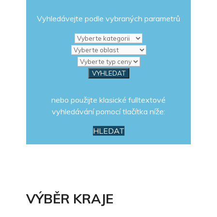
Vyhledávejte podle vybraných parametrů
nebo použijte klasické fulltextové
vyhledávání pomocí tlačítka níže:
HLEDAT
VÝBĚR KRAJE