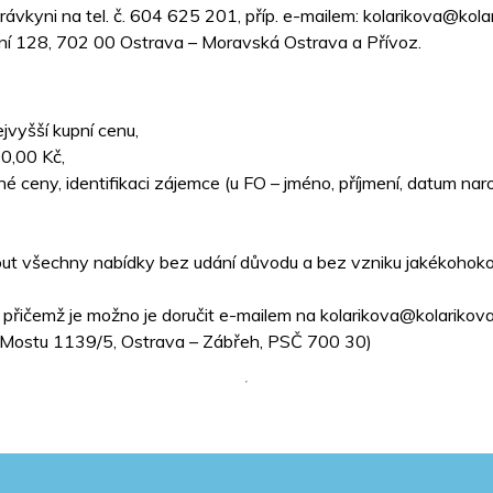
správkyni na tel. č. 604 625 201, příp. e-mailem: kolarikova@kol
lní 128, 702 00 Ostrava – Moravská Ostrava a Přívoz.
jvyšší kupní cenu,
00,00 Kč,
ceny, identifikaci zájemce (u FO – jméno, příjmení, datum nar
out všechny nabídky bez udání důvodu a bez vzniku jakékohoko
 přičemž je možno je doručit e-mailem na kolarikova@kolarikov
 U Mostu 1139/5, Ostrava – Zábřeh, PSČ 700 30)