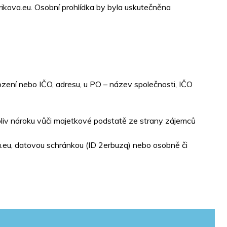
arikova.eu. Osobní prohlídka by byla uskutečněna
ození nebo IČO, adresu, u PO – název společnosti, IČO
liv nároku vůči majetkové podstatě ze strany zájemců
a.eu, datovou schránkou (ID 2erbuzq) nebo osobně či