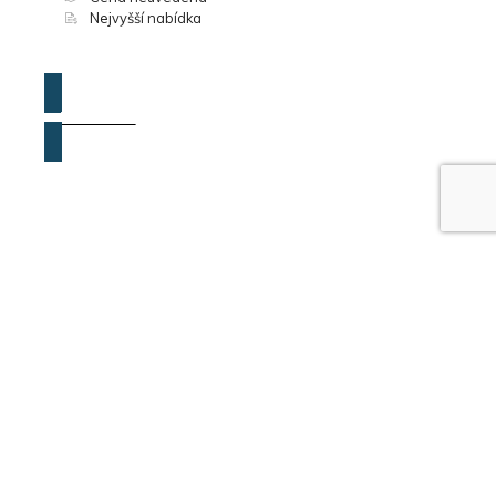
Nejvyšší nabídka
ZOBRAZIT
PRODEJ RD CEREKVICE NAD LOUČNOU
30.07.2026
30.09.2026