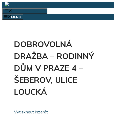
Přeskočit
na
VÝBĚR KATEGORIÍ
obsah
MENU
DOBROVOLNÁ
DRAŽBA – RODINNÝ
DŮM V PRAZE 4 –
ŠEBEROV, ULICE
LOUCKÁ
Vytisknout inzerát