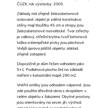
ČÚZK, rok výstavby: 2005.
Základy má zřejmě železobetonové
izolované, objekt je zděné konstrukce,
stěny mají tloušťku 45 cm a stropy jsou
železobetonové monolitické. Tvar střechy
je valbový, střešní krytinu tvoří betonová
taška a klempířské prvky jsou plechové.
Vnější úprava pláště objektu: obklad,
zřejmě zateplení.
Dispozičně je dům řešen odhadem jako
5+1. Podlahová plocha činí na základě
měření v katastrální mapě 290 m2.
Vnitřní omítky jsou odhadem vápenné. Jsou
zde použita dřevěná okna s dvojsklem, v
celém objektu s žaluziemi. Obytné prostory
jsou orientovány na sever, jih, východ,