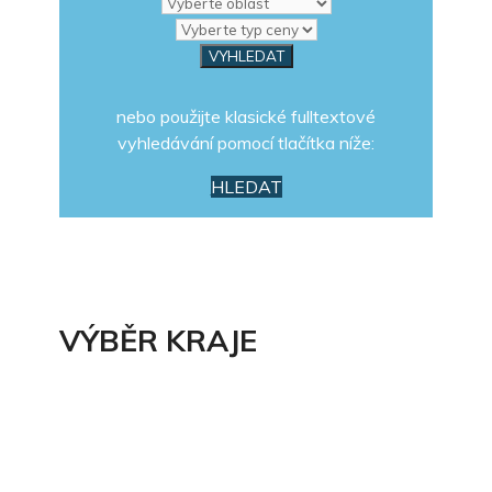
nebo použijte klasické fulltextové
vyhledávání pomocí tlačítka níže:
HLEDAT
VÝBĚR KRAJE
Celá ČR
Hlavní město Praha
Jihočeský kraj
Jihomoravský kraj