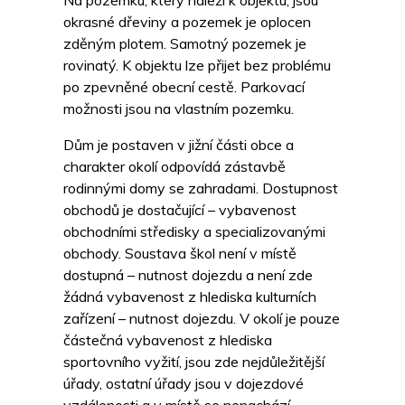
Na pozemku, který náleží k objektu, jsou
okrasné dřeviny a pozemek je oplocen
zděným plotem. Samotný pozemek je
rovinatý. K objektu lze přijet bez problému
po zpevněné obecní cestě. Parkovací
možnosti jsou na vlastním pozemku.
Dům je postaven v jižní části obce a
charakter okolí odpovídá zástavbě
rodinnými domy se zahradami. Dostupnost
obchodů je dostačující – vybavenost
obchodními středisky a specializovanými
obchody. Soustava škol není v místě
dostupná – nutnost dojezdu a není zde
žádná vybavenost z hlediska kulturních
zařízení – nutnost dojezdu. V okolí je pouze
částečná vybavenost z hlediska
sportovního vyžití, jsou zde nejdůležitější
úřady, ostatní úřady jsou v dojezdové