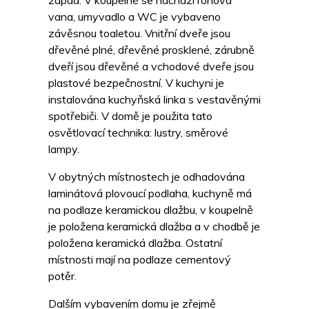
západ. V koupelně se nachází rohová
vana, umyvadlo a WC je vybaveno
závěsnou toaletou. Vnitřní dveře jsou
dřevěné plné, dřevěné prosklené, zárubně
dveří jsou dřevěné a vchodové dveře jsou
plastové bezpečnostní. V kuchyni je
instalována kuchyňská linka s vestavěnými
spotřebiči. V domě je použita tato
osvětlovací technika: lustry, směrové
lampy.
V obytných místnostech je odhadována
laminátová plovoucí podlaha, kuchyně má
na podlaze keramickou dlažbu, v koupelně
je položena keramická dlažba a v chodbě je
položena keramická dlažba. Ostatní
místnosti mají na podlaze cementový
potěr.
Dalším vybavením domu je zřejmě