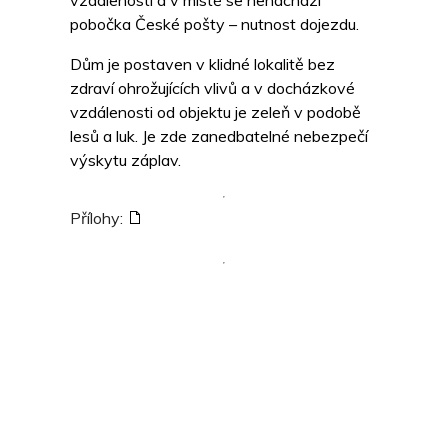
vzdálenosti a v místě se nenachází
pobočka České pošty – nutnost dojezdu.
Dům je postaven v klidné lokalitě bez
zdraví ohrožujících vlivů a v docházkové
vzdálenosti od objektu je zeleň v podobě
lesů a luk. Je zde zanedbatelné nebezpečí
výskytu záplav.
Přílohy: