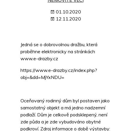
NEMOVITÉ VĚCI
01.10.2020
12.11.2020
Jedná se o dobrovolnou dražbu, která
proběhne elektronicky na stránkách
www.e-drazby.cz
https://www.e-drazby.cz/index.php?
obj=&dd=MjYxNDU=
Oceňovaný rodinný dům byl postaven jako
samostatný objekt a má jedno nadzemní
podlaží. Dům je celkově podsklepený, není
zde půda a je zde vybudováno obytné
podkroví. Zdroj informace o době výstavby: