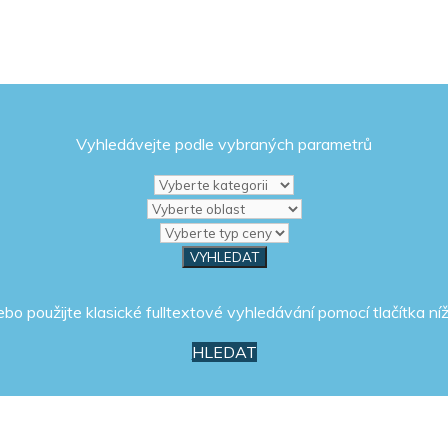
Vyhledávejte podle vybraných parametrů
ebo použijte klasické fulltextové vyhledávání pomocí tlačítka níž
HLEDAT