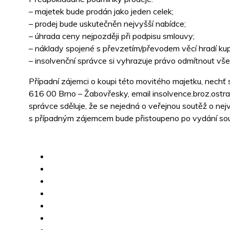
– majetek bude prodán jako jeden celek;
– prodej bude uskutečněn nejvyšší nabídce;
– úhrada ceny nejpozději při podpisu smlouvy;
– náklady spojené s převzetím/převodem věcí hradí kupu
– insolvenční správce si vyhrazuje právo odmítnout vš
Případní zájemci o koupi této movitého majetku, nechť 
616 00 Brno – Žabovřesky, email insolvence.broz.ostra
správce sděluje, že se nejedná o veřejnou soutěž o nej
s případným zájemcem bude přistoupeno po vydání sou