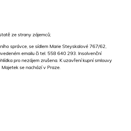
statě ze strany zájemců;
nčního správce, se sídlem Marie Steyskalové 767/62,
uvedeném emailu či tel. 558 640 293. Insolvenční
rohlídka pro nezájem zrušena. K uzavření kupní smlouvy
 Majetek se nachází v Praze.