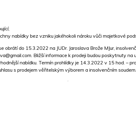
jící;
echny nabídky bez vzniku jakéhokoli nároku vůči majetkové pod
se obrátí do 15.3.2022 na JUDr. Jaroslava Brože MJur, insolve
va@gmail.com. Bližší informace k prodeji budou poskytnuty na 
vhodnější nabídku. Termín prohlídky je 14.3.2022 v 15 hod. – p
hlasu s prodejem věřitelským výborem a insolvenčním soudem.