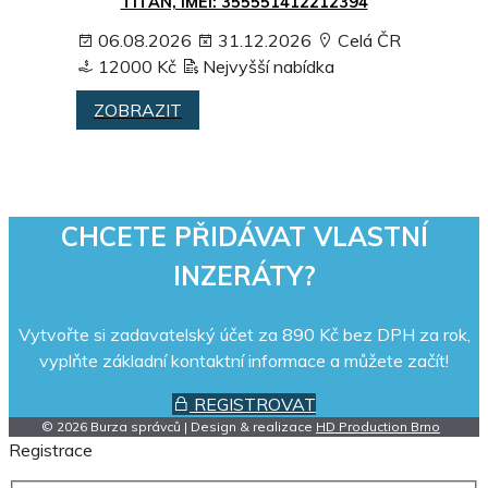
TITAN, IMEI: 355551412212394
06.08.2026
31.12.2026
Celá ČR
12000 Kč
Nejvyšší nabídka
ZOBRAZIT
CHCETE PŘIDÁVAT VLASTNÍ
INZERÁTY?
Vytvořte si zadavatelský účet za 890 Kč bez DPH za rok,
vyplňte základní kontaktní informace a můžete začít!
REGISTROVAT
© 2026 Burza správců | Design & realizace
HD Production Brno
Registrace