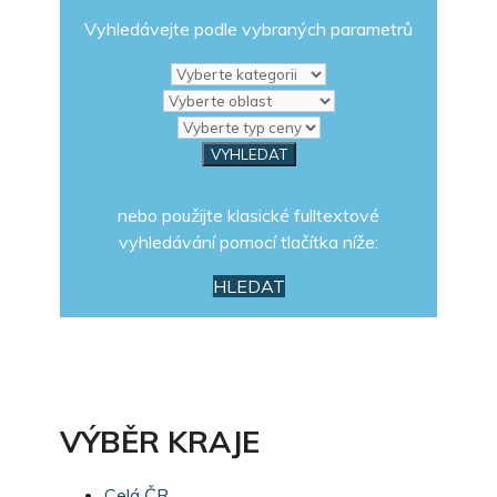
Vyhledávejte podle vybraných parametrů
nebo použijte klasické fulltextové
vyhledávání pomocí tlačítka níže:
HLEDAT
VÝBĚR KRAJE
Celá ČR