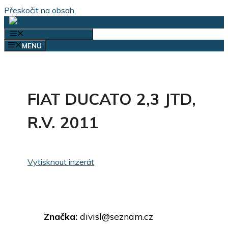
Přeskočit na obsah
VÝBĚR KATEGORIÍ
MENU
FIAT DUCATO 2,3 JTD,
R.V. 2011
Vytisknout inzerát
Značka:
divisl@seznam.cz