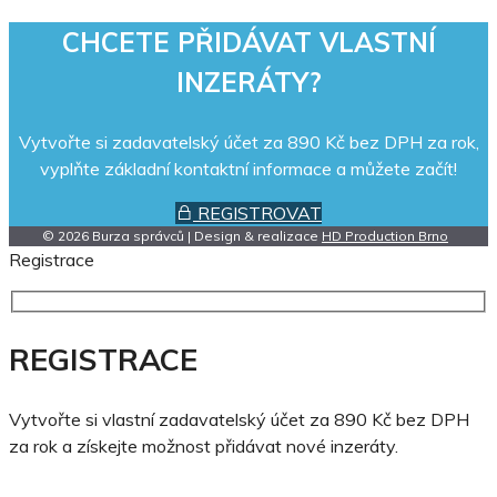
CHCETE PŘIDÁVAT VLASTNÍ
INZERÁTY?
Vytvořte si zadavatelský účet za 890 Kč bez DPH za rok,
vyplňte základní kontaktní informace a můžete začít!
REGISTROVAT
© 2026 Burza správců | Design & realizace
HD Production Brno
Registrace
REGISTRACE
Vytvořte si vlastní zadavatelský účet za 890 Kč bez DPH
za rok a získejte možnost přidávat nové inzeráty.