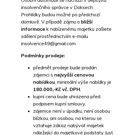
Osobní automobil se nachází v depozitu
insolvenčního správce v Doksech.
Prohlídky budou možné po předchozí
domluvě. V případě zájmu o
bližší
informace
k nabízenému majetku zašlete
sdělení prostřednictvím e-mailu
insolvence49@gmail.com.
Podmínky prodeje:
předmět prodeje bude prodán
zájemci s
nejvyšší cenovou
nabídkou
, minimální výše nabídky je
180.000,-Kč vč. DPH
,
kupní cena bude uhrazena před
podpisem kupní smlouvy,
zájemce není v úpadku, není osobou
blízkou, ani osobou, na kterou se
vztahuje zákaz nabývat majetek
náležející do majetkové podstaty (ust.