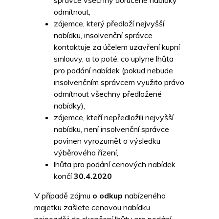
správce všechny doručené nabídky
odmítnout,
zájemce, který předloží nejvyšší
nabídku, insolvenční správce
kontaktuje za účelem uzavření kupní
smlouvy, a to poté, co uplyne lhůta
pro podání nabídek (pokud nebude
insolvenčním správcem využito právo
odmítnout všechny předložené
nabídky),
zájemce, kteří nepředložili nejvyšší
nabídku, není insolvenční správce
povinen vyrozumět o výsledku
výběrového řízení,
lhůta pro podání cenových nabídek
končí
30.4.2020
V případě zájmu
o odkup
nabízeného
majetku zašlete cenovou nabídku