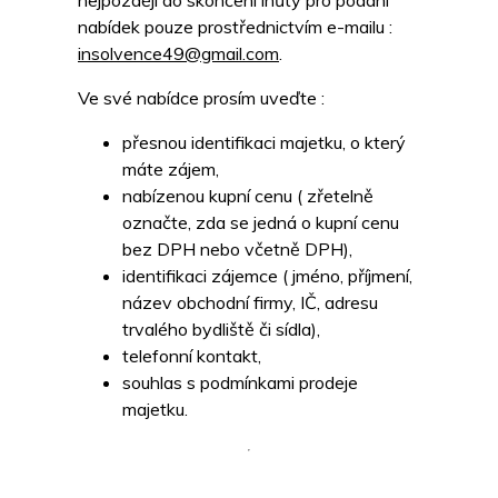
nejpozději do skončení lhůty pro podání
nabídek pouze prostřednictvím e-mailu :
insolvence49@gmail.com
.
Ve své nabídce prosím uveďte :
přesnou identifikaci majetku, o který
máte zájem,
nabízenou kupní cenu ( zřetelně
označte, zda se jedná o kupní cenu
bez DPH nebo včetně DPH),
identifikaci zájemce ( jméno, příjmení,
název obchodní firmy, IČ, adresu
trvalého bydliště či sídla),
telefonní kontakt,
souhlas s podmínkami prodeje
majetku.