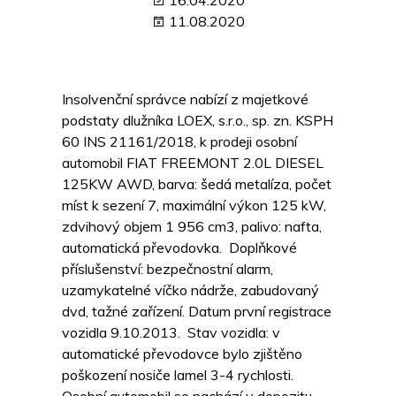
16.04.2020
11.08.2020
Insolvenční správce nabízí z majetkové
podstaty dlužníka LOEX, s.r.o., sp. zn. KSPH
60 INS 21161/2018, k prodeji osobní
automobil FIAT FREEMONT 2.0L DIESEL
125KW AWD, barva: šedá metalíza, počet
míst k sezení 7, maximální výkon 125 kW,
zdvihový objem 1 956 cm3, palivo: nafta,
automatická převodovka. Doplňkové
příslušenství: bezpečnostní alarm,
uzamykatelné víčko nádrže, zabudovaný
dvd, tažné zařízení. Datum první registrace
vozidla 9.10.2013. Stav vozidla: v
automatické převodovce bylo zjištěno
poškození nosiče lamel 3-4 rychlosti.