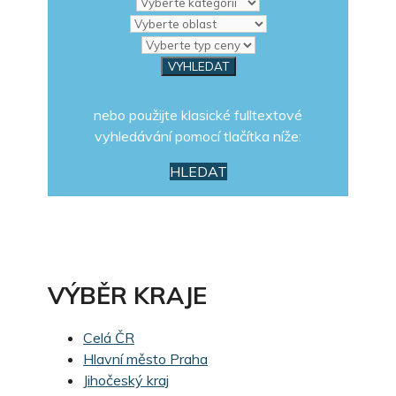
nebo použijte klasické fulltextové
vyhledávání pomocí tlačítka níže:
HLEDAT
VÝBĚR KRAJE
Celá ČR
Hlavní město Praha
Jihočeský kraj