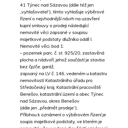
41 Týnec nad Sázavou (dále též jen
„vyhlašovatel“), tímto vyhlašuje výběrové
řízení o nejvhodnější návrh na uzavření
kupní smlouvy o prodeji následující
nemovité věci zapsané v soupisu
majetkové podstaty dlužníka oddíl I.
Nemovité věci, bod 1:
– pozemek parc. č. st. 925/20, zastavěná
plocha a nádvoří, jehož součástí je stavba
bez čp/če, garáž,
zapsaný na LV č. 146, vedeném u katastru
nemovitostí Katastrálního úřadu pro
Středočeský kraj, Katastrální pracoviště
Benešov, katastrální území a obec Týnec
nad Sázavou, okres Benešov
(dále jen „předmět prodeje“).
Přílohou k oznámení o výběrovém řízení je
soupis majetkové podstaty, ve kterém je