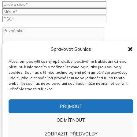
Spravovat Souhlas
Abychom poskytli co nejlepší služby, používáme k ukládání a/nebo
přístupu k informacím o zařízení, technologie jako jsou soubory
cookies. Souhlas s těmito technologiemi nám umožní zpracovávat
údaje, jako je chování při procházení nebo jedinečná ID na tomto
webu. Nesouhlas nebo odvolání souhlasu může nepříznivě ovlivnit
Seznámil/a jsem se s informacemi o
zpracování osobních
určité vlastnosti a funkce.
údajů.
Souhlasím se
smluvními podmínkami
pro inzerci na serveru
PŘIJMOUT
Burzaspravcu.cz.
ODMÍTNOUT
ZOBRAZIT PŘEDVOLBY
×