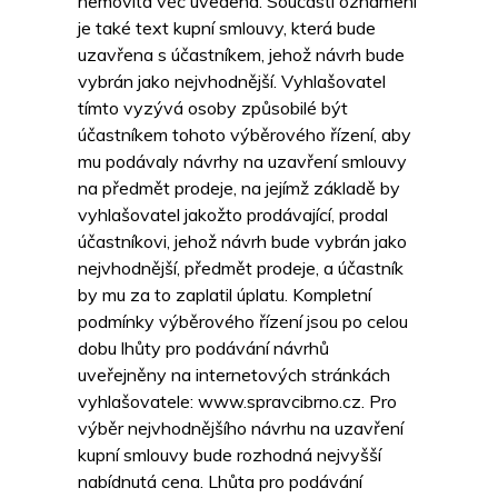
nemovitá věc uvedena. Součástí oznámení
je také text kupní smlouvy, která bude
uzavřena s účastníkem, jehož návrh bude
vybrán jako nejvhodnější. Vyhlašovatel
tímto vyzývá osoby způsobilé být
účastníkem tohoto výběrového řízení, aby
mu podávaly návrhy na uzavření smlouvy
na předmět prodeje, na jejímž základě by
vyhlašovatel jakožto prodávající, prodal
účastníkovi, jehož návrh bude vybrán jako
nejvhodnější, předmět prodeje, a účastník
by mu za to zaplatil úplatu. Kompletní
podmínky výběrového řízení jsou po celou
dobu lhůty pro podávání návrhů
uveřejněny na internetových stránkách
vyhlašovatele: www.spravcibrno.cz. Pro
výběr nejvhodnějšího návrhu na uzavření
kupní smlouvy bude rozhodná nejvyšší
nabídnutá cena. Lhůta pro podávání