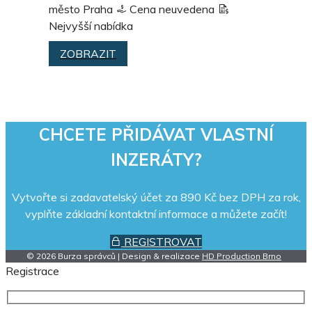
město Praha
Cena neuvedena
Nejvyšší nabídka
ZOBRAZIT
CHCETE PŘIDÁVAT VLASTNÍ
INZERÁTY?
Vytvořte si zadavatelský účet za 890 Kč bez DPH za rok,
vyplňte základní kontaktní informace a můžete začít!
REGISTROVAT
© 2026 Burza správců | Design & realizace
HD Production Brno
Registrace