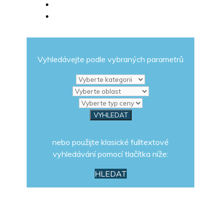
Vyhledávejte podle vybraných parametrů
nebo použijte klasické fulltextové
vyhledávání pomocí tlačítka níže:
HLEDAT