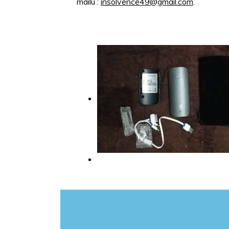
mailu :
insolvence49@gmail.com
.