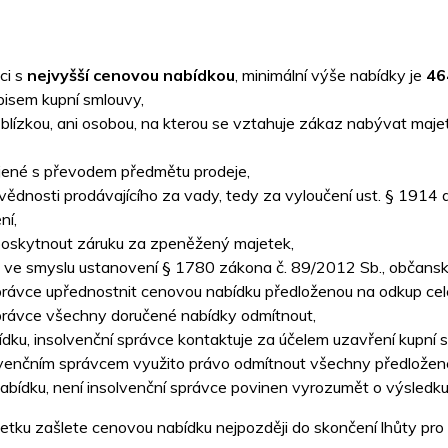
ci s
nejvyšší cenovou nabídkou
, minimální výše nabídky je
464
isem kupní smlouvy,
blízkou, ani osobou, na kterou se vztahuje zákaz nabývat majet
jené s převodem předmětu prodeje,
ědnosti prodávajícího za vady, tedy za vyloučení ust. § 1914 
ní,
poskytnout záruku za zpeněžený majetek,
u ve smyslu ustanovení § 1780 zákona č. 89/2012 Sb., občansk
právce upřednostnit cenovou nabídku předloženou na odkup cel
právce všechny doručené nabídky odmítnout,
ídku, insolvenční správce kontaktuje za účelem uzavření kupní s
venčním správcem využito právo odmítnout všechny předložené
 nabídku, není insolvenční správce povinen vyrozumět o výsledk
tku zašlete cenovou nabídku nejpozději do skončení lhůty pro