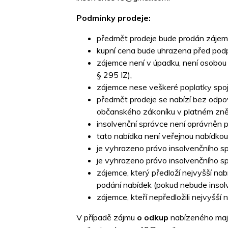
Podmínky prodeje:
předmět prodeje bude prodán zájem
kupní cena bude uhrazena před podp
zájemce není v úpadku, není osobou 
§ 295 IZ),
zájemce nese veškeré poplatky spo
předmět prodeje se nabízí bez odpov
občanského zákoníku v platném zně
insolvenční správce není oprávněn 
tato nabídka není veřejnou nabídko
je vyhrazeno právo insolvenčního s
je vyhrazeno právo insolvenčního s
zájemce, který předloží nejvyšší nab
podání nabídek (pokud nebude insol
zájemce, kteří nepředložili nejvyšší
V případě zájmu
o odkup
nabízeného maje