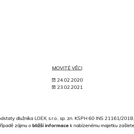
MOVITÉ VĚCI
24.02.2020
23.02.2021
dstaty dlužníka LOEX, s.r.o., sp. zn. KSPH 60 INS 21161/2018, 
případě zájmu o
bližší informace
k nabízenému majetku zašlete 