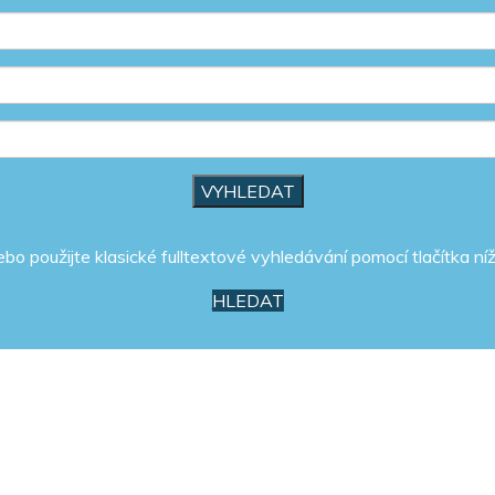
ebo použijte klasické fulltextové vyhledávání pomocí tlačítka níž
HLEDAT