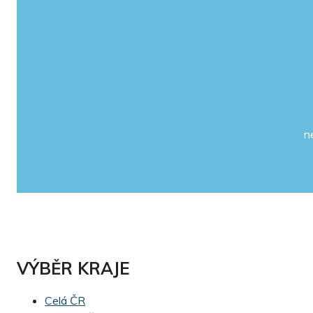
n
VÝBĚR KRAJE
Celá ČR