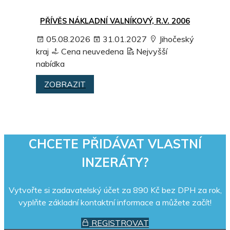
PŘÍVĚS NÁKLADNÍ VALNÍKOVÝ, R.V. 2006
05.08.2026
31.01.2027
Jihočeský
kraj
Cena neuvedena
Nejvyšší
nabídka
ZOBRAZIT
CHCETE PŘIDÁVAT VLASTNÍ
INZERÁTY?
Vytvořte si zadavatelský účet za 890 Kč bez DPH za rok,
vyplňte základní kontaktní informace a můžete začít!
REGISTROVAT