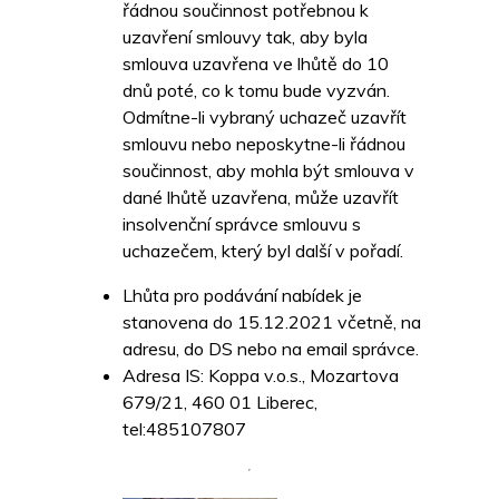
řádnou součinnost potřebnou k
uzavření smlouvy tak, aby byla
smlouva uzavřena ve lhůtě do 10
dnů poté, co k tomu bude vyzván.
Odmítne-li vybraný uchazeč uzavřít
smlouvu nebo neposkytne-li řádnou
součinnost, aby mohla být smlouva v
dané lhůtě uzavřena, může uzavřít
insolvenční správce smlouvu s
uchazečem, který byl další v pořadí.
Lhůta pro podávání nabídek je
stanovena do 15.12.2021 včetně, na
adresu, do DS nebo na email správce.
Adresa IS: Koppa v.o.s., Mozartova
679/21, 460 01 Liberec,
tel:485107807