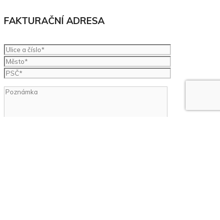
FAKTURAČNÍ ADRESA
Seznámil/a jsem se s informacemi o
zpracování osobních
údajů.
Souhlasím se
smluvními podmínkami
pro inzerci na serveru
Burzaspravcu.cz.