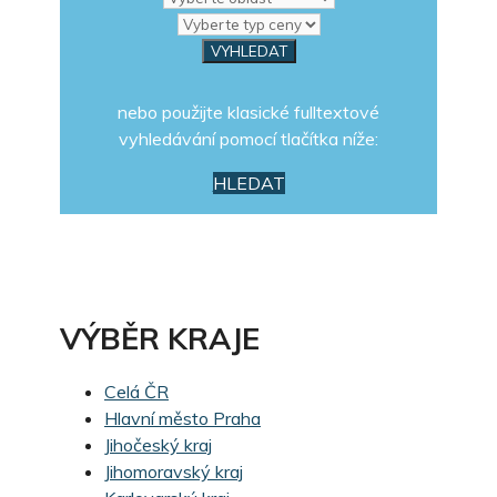
nebo použijte klasické fulltextové
vyhledávání pomocí tlačítka níže:
HLEDAT
VÝBĚR KRAJE
Celá ČR
Hlavní město Praha
Jihočeský kraj
Jihomoravský kraj