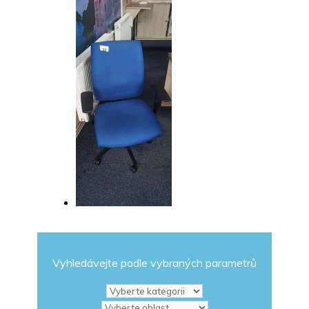
Vyhledávejte podle vybraných parametrů