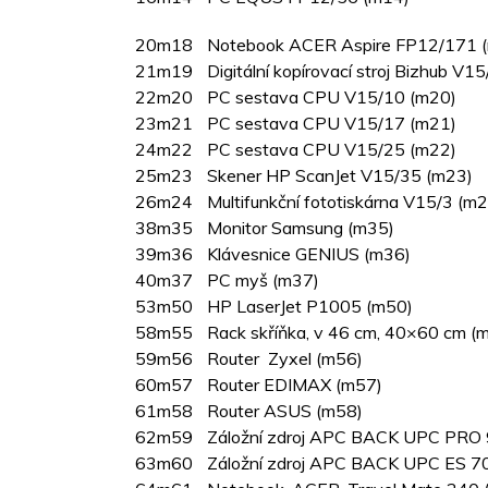
20
m18
Notebook ACER Aspire FP12/171 
21
m19
Digitální kopírovací stroj Bizhub V1
22
m20
PC sestava CPU V15/10 (m20)
23
m21
PC sestava CPU V15/17 (m21)
24
m22
PC sestava CPU V15/25 (m22)
25
m23
Skener HP ScanJet V15/35 (m23)
26
m24
Multifunkční fototiskárna V15/3 (m
38
m35
Monitor Samsung (m35)
39
m36
Klávesnice GENIUS (m36)
40
m37
PC myš (m37)
53
m50
HP LaserJet P1005 (m50)
58
m55
Rack skříňka, v 46 cm, 40×60 cm (
59
m56
Router Zyxel (m56)
60
m57
Router EDIMAX (m57)
61
m58
Router ASUS (m58)
62
m59
Záložní zdroj APC BACK UPC PRO
63
m60
Záložní zdroj APC BACK UPC ES 7