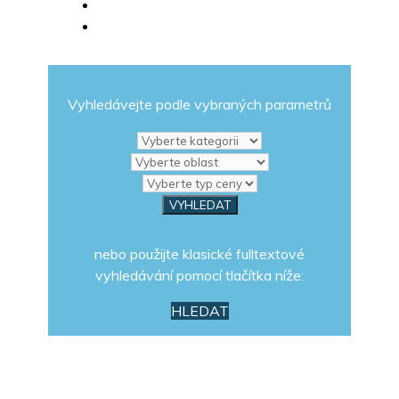
Vyhledávejte podle vybraných parametrů
nebo použijte klasické fulltextové
vyhledávání pomocí tlačítka níže:
HLEDAT