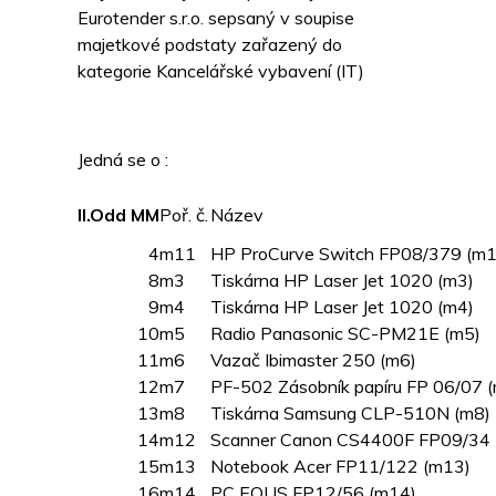
Eurotender s.r.o. sepsaný v soupise
majetkové podstaty zařazený do
kategorie Kancelářské vybavení (IT)
Jedná se o :
II.Odd
MM
Poř. č.
Název
4
m11
HP ProCurve Switch FP08/379 (m1
8
m3
Tiskárna HP Laser Jet 1020 (m3)
9
m4
Tiskárna HP Laser Jet 1020 (m4)
10
m5
Radio Panasonic SC-PM21E (m5)
11
m6
Vazač Ibimaster 250 (m6)
12
m7
PF-502 Zásobník papíru FP 06/07 
13
m8
Tiskárna Samsung CLP-510N (m8)
14
m12
Scanner Canon CS4400F FP09/34 
15
m13
Notebook Acer FP11/122 (m13)
16
m14
PC EQUS FP12/56 (m14)