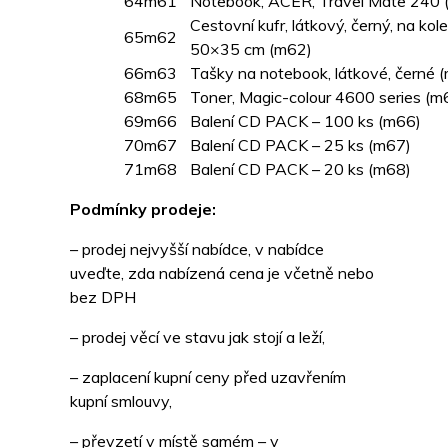
64
m61
Notebook, ACER, Travel Mate 240 
Cestovní kufr, látkový, černý, na kol
65
m62
50×35 cm (m62)
66
m63
Tašky na notebook, látkové, černé 
68
m65
Toner, Magic-colour 4600 series (m
69
m66
Balení CD PACK – 100 ks (m66)
70
m67
Balení CD PACK – 25 ks (m67)
71
m68
Balení CD PACK – 20 ks (m68)
Podmínky prodeje:
– prodej nejvyšší nabídce, v nabídce
uveďte, zda nabízená cena je včetně nebo
bez DPH
– prodej věcí ve stavu jak stojí a leží,
– zaplacení kupní ceny před uzavřením
kupní smlouvy,
– převzetí v místě samém – v