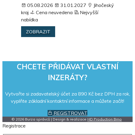
05.08.2026
31.01.2027
Jihočeský
kraj
Cena neuvedena
Nejvyšší
nabídka
ZOBRAZIT
CHCETE PŘIDÁVAT VLASTNÍ
INZERÁTY?
Vytvořte si zadavatelský účet za 890 Kč bez DPH za rok,
vyplňte základní kontaktní informace a můžete začít!
REGISTROVAT
© 2026 Burza správců | Design & realizace
HD Production Brno
Registrace