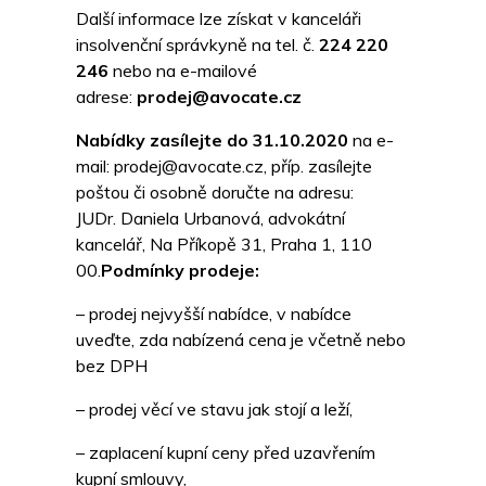
Další informace lze získat v kanceláři
insolvenční správkyně na tel. č.
224 220
246
nebo na e-mailové
adrese:
prodej@avocate.cz
Nabídky zasílejte do 31.10.2020
na e-
mail: prodej@avocate.cz, příp. zasílejte
poštou či osobně doručte na adresu:
JUDr. Daniela Urbanová, advokátní
kancelář, Na Příkopě 31, Praha 1, 110
00.
Podmínky prodeje:
– prodej nejvyšší nabídce, v nabídce
uveďte, zda nabízená cena je včetně nebo
bez DPH
– prodej věcí ve stavu jak stojí a leží,
– zaplacení kupní ceny před uzavřením
kupní smlouvy,