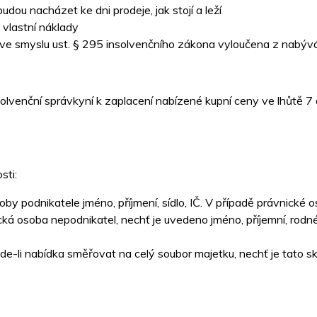
udou nacházet ke dni prodeje, jak stojí a leží
 vlastní náklady
je ve smyslu ust. § 295 insolvenčního zákona vyloučena z nabýv
lvenční správkyní k zaplacení nabízené kupní ceny ve lhůtě 7
sti:
oby podnikatele jméno, příjmení, sídlo, IČ. V případě právnické o
ická osoba nepodnikatel, nechť je uvedeno jméno, příjemní, rodné
de-li nabídka směřovat na celý soubor majetku, nechť je tato s