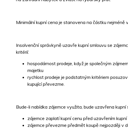
Minimální kupní cena je stanovena na částku nejméně 
Insolvenční správkyně uzavře kupní smlouvu se zájemce
kritérií:
hospodárnost prodeje, když je společným zájmem 
majetku
rychlost prodeje je podstatným kritériem posuzov
kupující převezme.
Bude-li nabídka zájemce využita, bude uzavřena kupní 
zájemce zaplatí kupní cenu před uzavřením kupní
zájemce převezme předmět koupě nejpozději v den 