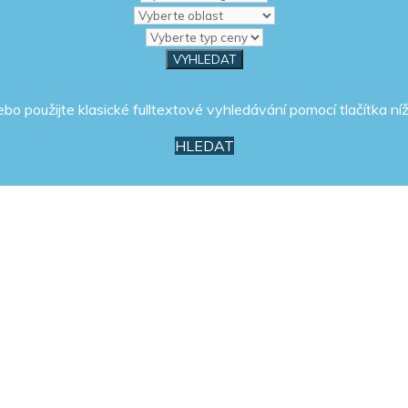
ebo použijte klasické fulltextové vyhledávání pomocí tlačítka níž
HLEDAT