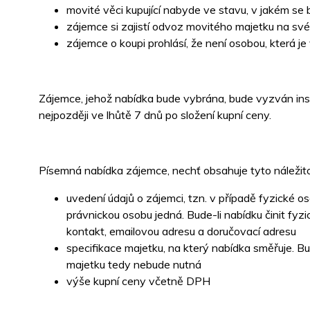
movité věci kupující nabyde ve stavu, v jakém se b
zájemce si zajistí odvoz movitého majetku na své
zájemce o koupi prohlásí, že není osobou, která 
Zájemce, jehož nabídka bude vybrána, bude vyzván inso
nejpozději ve lhůtě 7 dnů po složení kupní ceny.
Písemná nabídka zájemce, nechť obsahuje tyto náležito
uvedení údajů o zájemci, tzn. v případě fyzické os
právnickou osobu jedná. Bude-li nabídku činit fyz
kontakt, emailovou adresu a doručovací adresu
specifikace majetku, na který nabídka směřuje. Bu
majetku tedy nebude nutná
výše kupní ceny včetně DPH