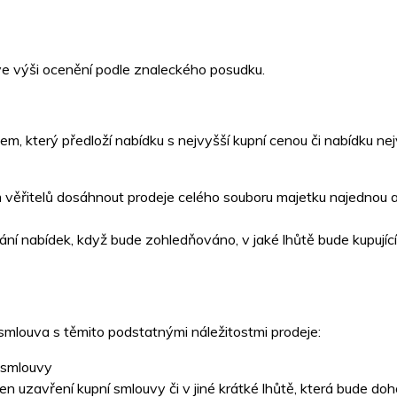
ve výši ocenění podle znaleckého posudku.
m, který předloží nabídku s nejvyšší kupní cenou či nabídku ne
věřitelů dosáhnout prodeje celého souboru majetku najednou a
ání nabídek, když bude zohledňováno, v jaké lhůtě bude kupujíc
smlouva s těmito podstatnými náležitostmi prodeje:
 smlouvy
uzavření kupní smlouvy či v jiné krátké lhůtě, která bude doh