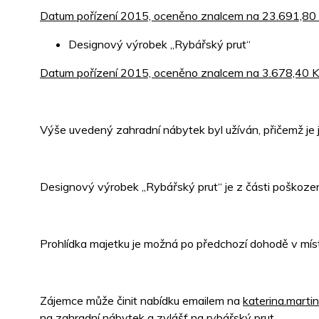
Datum pořízení 2015, oceněno znalcem na 23.691,80
Designový výrobek „Rybářský prut“
Datum pořízení 2015, oceněno znalcem na 3.678,40 
Výše uvedený zahradní nábytek byl užíván, přičemž je ji
Designový výrobek „Rybářský prut“ je z části poškozen
Prohlídka majetku je možná po předchozí dohodě v míst
Zájemce může činit nabídku emailem na
katerina.mart
na zahradní nábytek a zvlášť na rybářský prut.