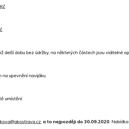
 Kč
Kč
ž delší dobu bez údržby, na některých částech jsou viditelné op
 na upevnění navijáku.
ě umístění.
inkova@akostrava.cz
,
a to nejpozději do 30.09.2020
. Nabídka