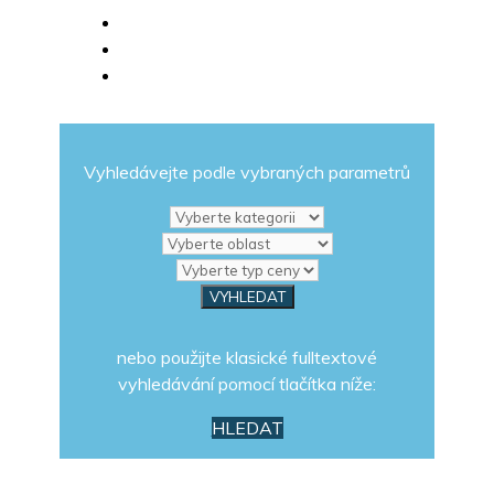
Vyhledávejte podle vybraných parametrů
nebo použijte klasické fulltextové
vyhledávání pomocí tlačítka níže:
HLEDAT