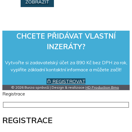
ZOBRAZIT
CHCETE PŘIDÁVAT VLASTNÍ
INZERÁTY?
Vytvořte si zadavatelský účet za 890 Kč bez DPH za rok,
vyplňte základní kontaktní informace a můžete začít!
REGISTROVAT
© 2026 Burza správců | Design & realizace
HD Production Brno
Registrace
REGISTRACE