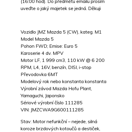
(16:00 hod). Do předmětu emailu prosím
uveďte o jaký majetek se jedná. Děkuji
Vozidlo JMZ Mazda 5 (CW), kateg. M1
Model Mazda 5
Pohon FWD; Emise: Euro 5
Karoserie 4 dv. MPV
Motor LF, 1 999 cm3, 110 kW @ 6 200
RPM, L4, 16V, benzín, DISI, i-stop
Převodovka 6MT
Modelový rok nebo konstanta konstanta
Výrobní závod Mazda Hofu Plant,
Yamaguchi, Japonsko
Sériové výrobní číslo 111285
VIN: JMZCWA9G600111285
Stav: Motor nefunkční – nejede, silná
koroze brzdových kotoučů a destiček,