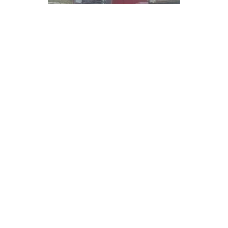
VOLVO FH13
07.08.2026
23.08.2026
Plzeňský
kraj
Cena neuvedena
Nejvyšší
nabídka
ZOBRAZIT