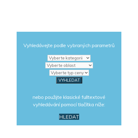
Vyhledávejte podle vybraných parametrů
nebo použijte klasické fulltextové
vyhledávání pomocí tlačítka níže:
HLEDAT