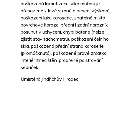
poškozená klimatizace, víko motoru je
přesazené k levé straně a nesedí výškově,
poškození laku karoserie, znatelná místa
povrchové koroze, přední i zadní nárazník
posunut v uchycení, chybí baterie (nelze
zjistit stav tachometru), poškození čelního
skla, poškozená přední strana karoserie
(promáčknutá), poškozené pravé zrcátko,
interiér znečištěn, prodřené polstrování
sedaček.
Umístění: Jindřichův Hradec