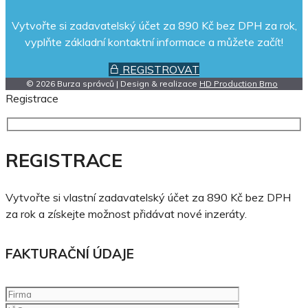
Vytvořte si zadavatelský účet za 890 Kč bez DPH za rok,
vyplňte základní kontaktní informace a můžete začít!
REGISTROVAT
© 2026 Burza správců | Design & realizace
HD Production Brno
Registrace
REGISTRACE
Vytvořte si vlastní zadavatelský účet za 890 Kč bez DPH
za rok a získejte možnost přidávat nové inzeráty.
FAKTURAČNÍ ÚDAJE