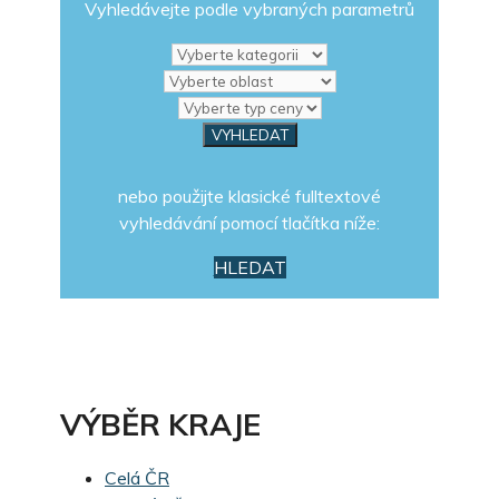
Vyhledávejte podle vybraných parametrů
nebo použijte klasické fulltextové
vyhledávání pomocí tlačítka níže:
HLEDAT
VÝBĚR KRAJE
Celá ČR