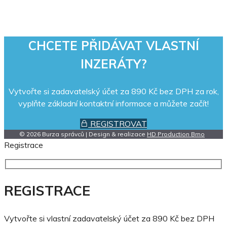
CHCETE PŘIDÁVAT VLASTNÍ
INZERÁTY?
Vytvořte si zadavatelský účet za 890 Kč bez DPH za rok,
vyplňte základní kontaktní informace a můžete začít!
REGISTROVAT
© 2026 Burza správců | Design & realizace
HD Production Brno
Registrace
REGISTRACE
Vytvořte si vlastní zadavatelský účet za 890 Kč bez DPH