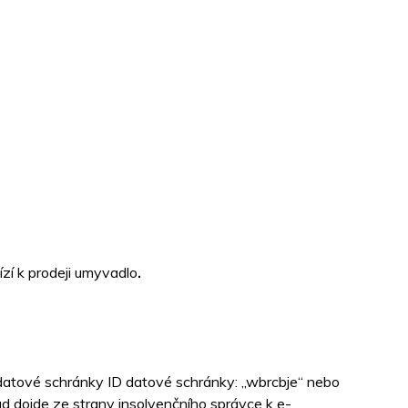
zí k prodeji umyvadlo
.
 datové schránky ID datové schránky: „wbrcbje“ nebo
d dojde ze strany insolvenčního správce k e-