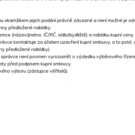
u okamžikem jejich podání právně závazné a není možné je odvo
hny předložené nabídky.
ce (název/jméno, IČ/RČ, sídlo/bydliště) a nabídku kupní ceny.
správce kontaktuje za účelem uzavření kupní smlouvy, a to poté
ny předložené nabídky).
ční správce není povinen vyrozumět o výsledku výběrového řízení
taty před podpisem kupní smlouvy.
kého výboru (zástupce věřitelů).