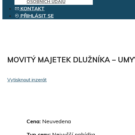
OSOBNÍCH ÚDAJŮ
KONTAKT
PŘIHLÁSIT SE
MOVITÝ MAJETEK DLUŽNÍKA – UM
Vytisknout inzerát
Cena:
Neuvedena
Typ ceny:
Nejvyšší nabídka