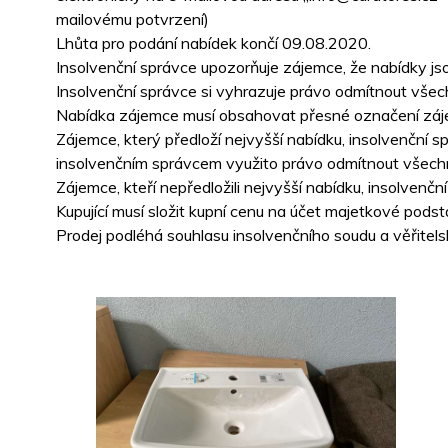
mailovému potvrzení)
Lhůta pro podání nabídek končí 09.08.2020.
Insolvenční správce upozorňuje zájemce, že nabídky jso
Insolvenční správce si vyhrazuje právo odmítnout všec
Nabídka zájemce musí obsahovat přesné označení zájem
Zájemce, který předloží nejvyšší nabídku, insolvenční 
insolvenčním správcem využito právo odmítnout všech
Zájemce, kteří nepředložili nejvyšší nabídku, insolven
Kupující musí složit kupní cenu na účet majetkové pods
Prodej podléhá souhlasu insolvenčního soudu a věřitels