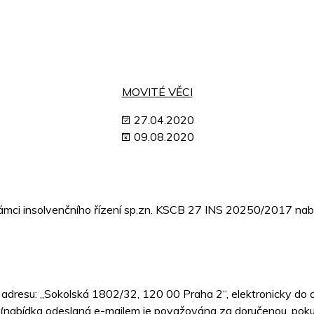
MOVITÉ VĚCI
27.04.2020
09.08.2020
ámci insolvenčního řízení sp.zn. KSCB 27 INS 20250/2017 nabí
a adresu: „Sokolská 1802/32, 120 00 Praha 2“, elektronicky do
 (nabídka odeslaná e-mailem je považována za doručenou, poku