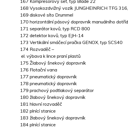
167 Kompresorový set, typ Blade 22
168 Vysokozdvižný vozík JUNGHEINRICH TFG 316, 
169 diskové síto Drummel
170 horizontální pásový dopravník manuálního dotříd
171 separátor kovů, typ RCD 800
172 detektor kovů, typ EJH-14
173 Vertikální smáčecí pračka GENOX, typ SCS40
174 Rozvaděč –
el. výbava k lince praní plastů
175 Žlabový šnekový dopravník
176 Flotační vana
177 pneumatický dopravník
178 pneumatický dopravník
179 prachový podtlakový separátor
180 žlabový šnekový dopravník
181 hlavní rozvaděč
182 plnící stanice
183 žlabový šnekový dopravník
184 plnící stanice