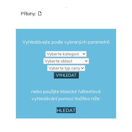
Přílohy:
Vyhledávejte podle vybraných parametrů
nebo použijte klasické fulltextové
vyhledávání pomocí tlačítka níže:
HLEDAT