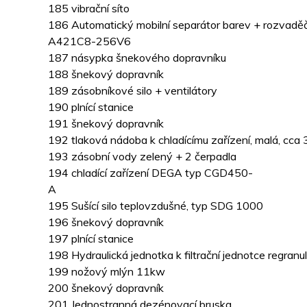
185 vibrační síto
186 Automatický mobilní separátor barev + rozvad
A421C8-256V6
187 násypka šnekového dopravníku
188 šnekový dopravník
189 zásobníkové silo + ventilátory
190 plnící stanice
191 šnekový dopravník
192 tlaková nádoba k chladícímu zařízení, malá, cca 
193 zásobní vody zelený + 2 čerpadla
194 chladící zařízení DEGA typ CGD450-
A
195 Sušící silo teplovzdušné, typ SDG 1000
196 šnekový dopravník
197 plnící stanice
198 Hydraulická jednotka k filtrační jednotce regranu
199 nožový mlýn 11kw
200 šnekový dopravník
201 Jednostranná dezénovací bruska