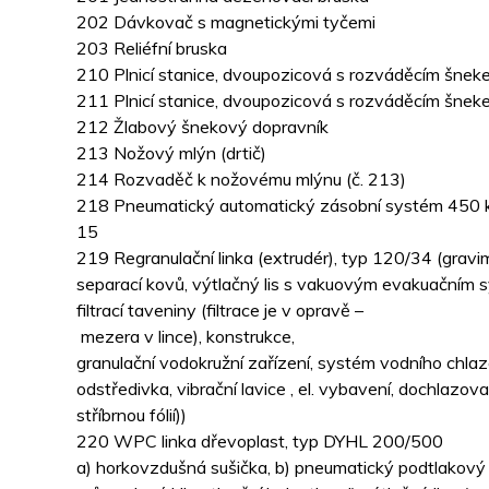
202 Dávkovač s magnetickými tyčemi
203 Reliéfní bruska
210 Plnicí stanice, dvoupozicová s rozváděcím šnek
211 Plnicí stanice, dvoupozicová s rozváděcím šnek
212 Žlabový šnekový dopravník
213 Nožový mlýn (drtič)
214 Rozvaděč k nožovému mlýnu (č. 213)
218 Pneumatický automatický zásobní systém 450 k
15
219 Regranulační linka (extrudér), typ 120/34 (grav
separací kovů, výtlačný lis s vakuovým evakuačním 
filtrací taveniny (filtrace je v opravě –
mezera v lince), konstrukce,
granulační vodokružní zařízení, systém vodního chlaz
odstředivka, vibrační lavice , el. vybavení, dochlazova
stříbrnou fólií))
220 WPC linka dřevoplast, typ DYHL 200/500
a) horkovzdušná sušička, b) pneumatický podtlakový 