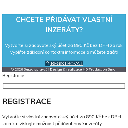
CHCETE PŘIDÁVAT VLASTNÍ
INZERÁTY?
Vytvořte si zadavatelský účet za 890 Kč bez DPH za rok,
vyplňte základní kontaktní informace a můžete začít!
REGISTROVAT
© 2026 Burza správců | Design & realizace
HD Production Brno
Registrace
REGISTRACE
Vytvořte si vlastní zadavatelský účet za 890 Kč bez DPH
za rok a získejte možnost přidávat nové inzeráty.