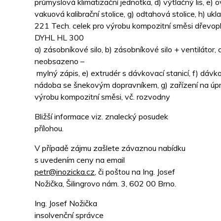
průmyslová klimatizační jednotka, d) výtlačný lis, e) ov
vakuová kalibrační stolice, g) odtahová stolice, h) ukl
221 Tech. celek pro výrobu kompozitní směsi dřevop
DYHL HL 300
a) zásobníkové silo, b) zásobníkové silo + ventilátor, 
neobsazeno –
mylný zápis, e) extrudér s dávkovací stanicí, f) dávk
nádoba se šnekovým dopravníkem, g) zařízení na úpr
výrobu kompozitní směsi, vč. rozvodny
Bližší informace viz. znalecký posudek
přílohou.
V případě zájmu zašlete závaznou nabídku
s uvedením ceny na email
petr@inozicka.cz
, či poštou na Ing. Josef
Nožička, Šilingrovo nám. 3, 602 00 Brno.
Ing. Josef Nožička
insolvenční správce