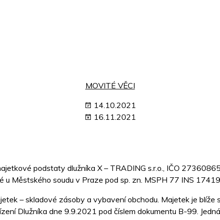
MOVITÉ VĚCI
14.10.2021
16.11.2021
 majetkové podstaty dlužníka X – TRADING s.r.o., IČO 27360865
vedené u Městského soudu v Praze pod sp. zn. MSPH 77 INS 17419
etek – skladové zásoby a vybavení obchodu. Majetek je blíže 
řízení Dlužníka dne 9.9.2021 pod číslem dokumentu B-99. Jedná