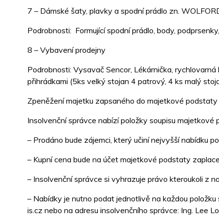
7 – Dámské šaty, plavky a spodní prádlo zn. WOLFOR
Podrobnosti: Formující spodní prádlo, body, podprsenk
8 – Vybavení prodejny
Podrobnosti: Vysavač Sencor, Lékárnička, rychlovarná k
přihrádkami (5ks velký stojan 4 patrový, 4 ks malý stojan
Zpeněžení majetku zapsaného do majetkové podstaty po
Insolvenční správce nabízí položky soupisu majetkové p
– Prodáno bude zájemci, který učiní nejvyšší nabídku p
– Kupní cena bude na účet majetkové podstaty zaplace
– Insolvenční správce si vyhrazuje právo kteroukoli z 
– Nabídky je nutno podat jednotlivě na každou položku
is.cz nebo na adresu insolvenčního správce: Ing. Lee L