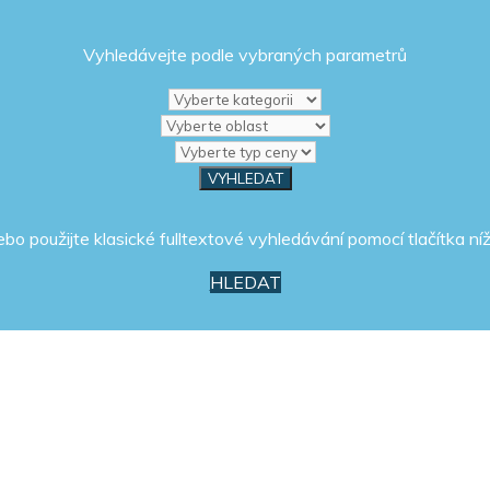
Vyhledávejte podle vybraných parametrů
ebo použijte klasické fulltextové vyhledávání pomocí tlačítka níž
HLEDAT