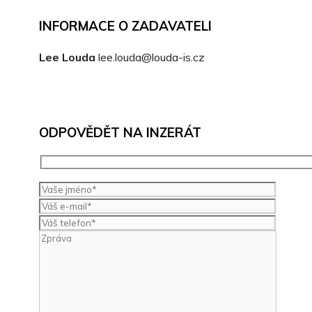
INFORMACE O ZADAVATELI
Lee Louda
lee.louda@louda-is.cz
ODPOVĚDĚT NA INZERÁT