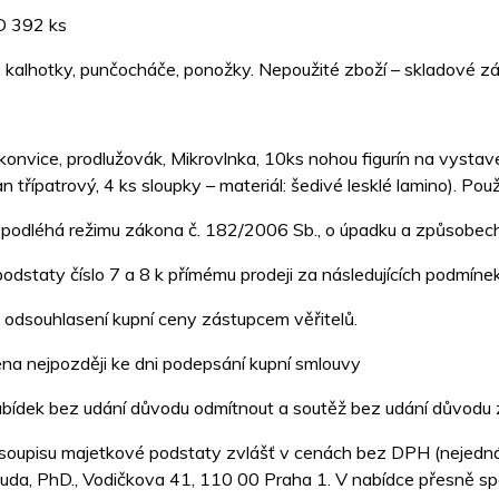
D 392 ks
y, kalhotky, punčocháče, ponožky. Nepoužité zboží – skladové z
onvice, prodlužovák, Mikrovlnka, 10ks nohou figurín na vystave
 třípatrový, 4 ks sloupky – materiál: šedivé lesklé lamino). Použ
dléhá režimu zákona č. 182/2006 Sb., o úpadku a způsobech j
odstaty číslo 7 a 8 k přímému prodeji za následujících podmínek
o odsouhlasení kupní ceny zástupcem věřitelů.
na nejpozději ke dni podepsání kupní smlouvy
nabídek bez udání důvodu odmítnout a soutěž bez udání důvodu z
 soupisu majetkové podstaty zvlášť v cenách bez DPH (nejedná 
ouda, PhD., Vodičkova 41, 110 00 Praha 1. V nabídce přesně spe