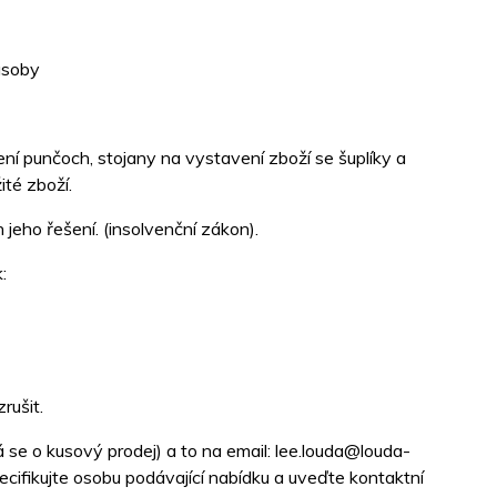
ásoby
ní punčoch, stojany na vystavení zboží se šuplíky a
ité zboží.
eho řešení. (insolvenční zákon).
:
rušit.
se o kusový prodej) a to na email: lee.louda@louda-
cifikujte osobu podávající nabídku a uveďte kontaktní