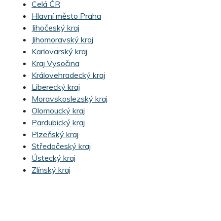
Celá ČR
Hlavní město Praha
Jihočeský kraj
Jihomoravský kraj
Karlovarský kraj
Kraj Vysočina
Královehradecký kraj
Liberecký kraj
Moravskoslezský kraj
Olomoucký kraj
Pardubický kraj
Plzeňský kraj
Středočeský kraj
Ústecký kraj
Zlínský kraj