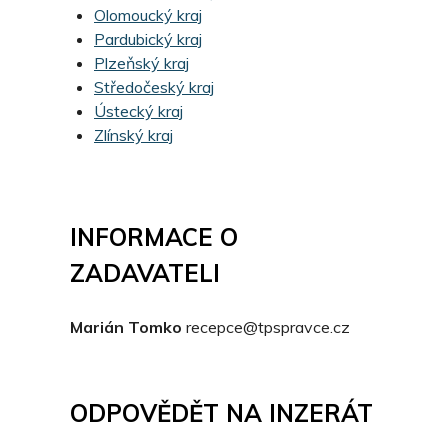
Olomoucký kraj
Pardubický kraj
Plzeňský kraj
Středočeský kraj
Ústecký kraj
Zlínský kraj
INFORMACE O
ZADAVATELI
Marián Tomko
recepce@tpspravce.cz
ODPOVĚDĚT NA INZERÁT