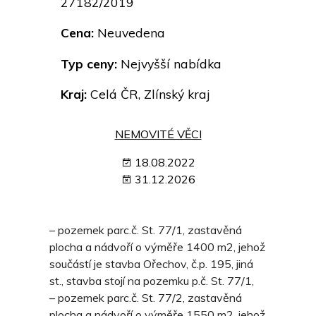
27182/2019
Cena:
Neuvedena
Typ ceny:
Nejvyšší nabídka
Kraj:
Celá ČR, Zlínský kraj
NEMOVITÉ VĚCI
18.08.2022
31.12.2026
– pozemek parc.č. St. 77/1, zastavěná
plocha a nádvoří o výměře 1400 m2, jehož
součástí je stavba Ořechov, č.p. 195, jiná
st., stavba stojí na pozemku p.č. St. 77/1,
– pozemek parc.č. St. 77/2, zastavěná
plocha a nádvoří o výměře 1550 m2, jehož