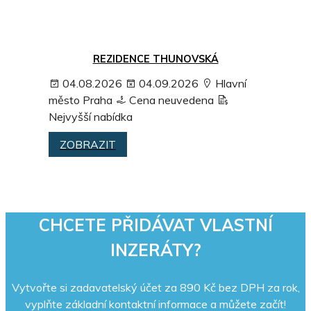
REZIDENCE THUNOVSKÁ
04.08.2026
04.09.2026
Hlavní
město Praha
Cena neuvedena
Nejvyšší nabídka
ZOBRAZIT
CHCETE PŘIDÁVAT VLASTNÍ
INZERÁTY?
Vytvořte si zadavatelský účet za 890 Kč bez DPH za rok,
vyplňte základní kontaktní informace a můžete začít!