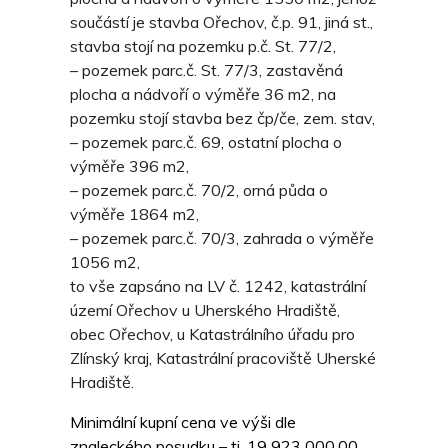
součástí je stavba Ořechov, č.p. 91, jiná st.,
stavba stojí na pozemku p.č. St. 77/2,
– pozemek parc.č. St. 77/3, zastavěná
plocha a nádvoří o výměře 36 m2, na
pozemku stojí stavba bez čp/če, zem. stav,
– pozemek parc.č. 69, ostatní plocha o
výměře 396 m2,
– pozemek parc.č. 70/2, orná půda o
výměře 1864 m2,
– pozemek parc.č. 70/3, zahrada o výměře
1056 m2,
to vše zapsáno na LV č. 1242, katastrální
území Ořechov u Uherského Hradiště,
obec Ořechov, u Katastrálního úřadu pro
Zlínský kraj, Katastrální pracoviště Uherské
Hradiště.
Minimální kupní cena ve výši dle
znaleckého posudku – tj. 19 923 000,00