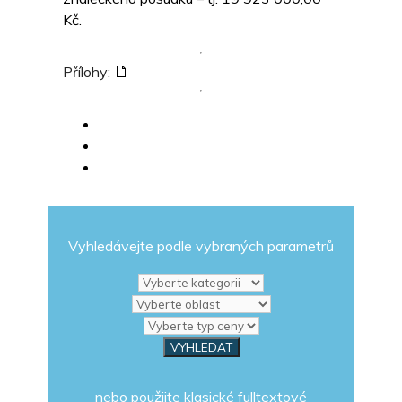
Kč.
Přílohy:
Vyhledávejte podle vybraných parametrů
nebo použijte klasické fulltextové