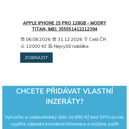
APPLE IPHONE 15 PRO 128GB – MODRÝ
TITAN, IMEI: 355551412212394
06.08.2026
31.12.2026
Celá ČR
12000 Kč
Nejvyšší nabídka
ZOBRAZIT
CHCETE PŘIDÁVAT VLASTNÍ
INZERÁTY?
Vytvořte si zadavatelský účet za 890 Kč bez DPH za rok,
vyplňte základní kontaktní informace a můžete začít!