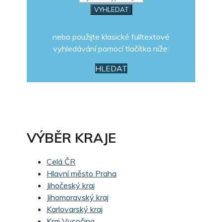
nebo použijte klasické fulltextové
vyhledávání pomocí tlačítka níže:
HLEDAT
VÝBĚR KRAJE
Celá ČR
Hlavní město Praha
Jihočeský kraj
Jihomoravský kraj
Karlovarský kraj
Kraj Vysočina