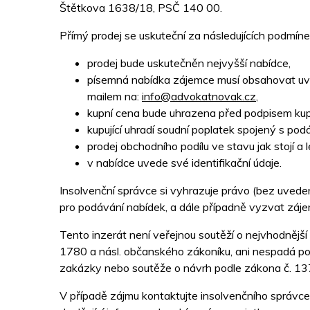
Štětkova 1638/18, PSČ 140 00.
Přímý prodej se uskuteční za následujících podmíne
prodej bude uskutečněn nejvyšší nabídce,
písemná nabídka zájemce musí obsahovat uved
mailem na:
info@advokatnovak.cz
,
kupní cena bude uhrazena před podpisem kup
kupující uhradí soudní poplatek spojený s pod
prodej obchodního podílu ve stavu jak stojí a le
v nabídce uvede své identifikační údaje.
Insolvenční správce si vyhrazuje právo (bez uvede
pro podávání nabídek, a dále případně vyzvat záj
Tento inzerát není veřejnou soutěží o nejvhodnějš
1780 a násl. občanského zákoníku, ani nespadá pod
zakázky nebo soutěže o návrh podle zákona č. 137
V případě zájmu kontaktujte insolvenčního správce