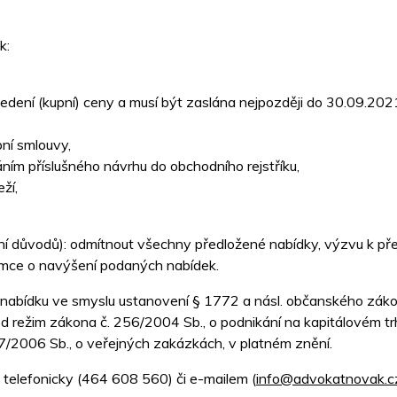
k:
ení (kupní) ceny a musí být zaslána nejpozději do 30.09.2021
ní smlouvy,
áním příslušného návrhu do obchodního rejstříku,
ží,
ní důvodů): odmítnout všechny předložené nabídky, výzvu k pře
emce o navýšení podaných nabídek.
í nabídku ve smyslu ustanovení § 1772 a násl. občanského záko
 režim zákona č. 256/2004 Sb., o podnikání na kapitálovém trh
/2006 Sb., o veřejných zakázkách, v platném znění.
 telefonicky (464 608 560) či e-mailem (
info@advokatnovak.c