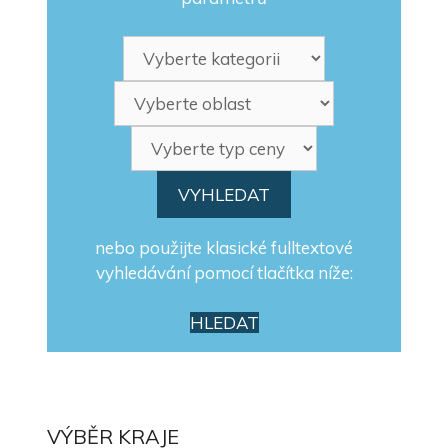
nebo použijte klasické fulltextové
vyhledávání pomocí tlačítka níže:
HLEDAT
VÝBĚR KRAJE