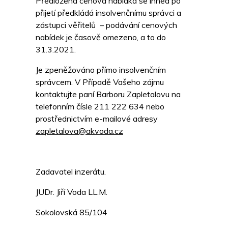
Předložená cenová nabídka se ihned po
přijetí předkládá insolvenčnímu správci a
zástupci věřitelů – podávání cenových
nabídek je časově omezeno, a to do
31.3.2021.
Je zpeněžováno přímo insolvenčním
správcem. V Případě Vašeho zájmu
kontaktujte paní Barboru Zapletalovu na
telefonním čísle 211 222 634 nebo
prostřednictvím e-mailové adresy
zapletalova@akvoda.cz
Zadavatel inzerátu.
JUDr. Jiří Voda LL.M.
Sokolovská 85/104