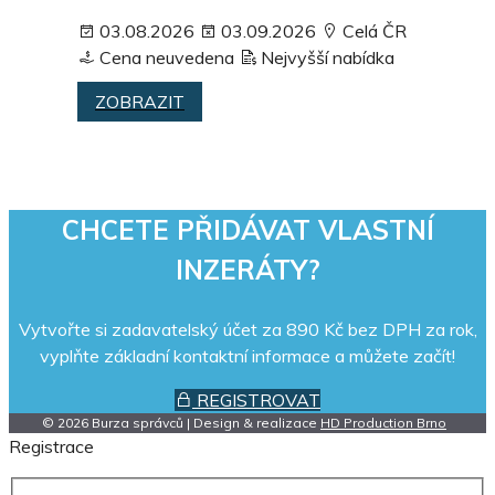
03.08.2026
03.09.2026
Celá ČR
Cena neuvedena
Nejvyšší nabídka
ZOBRAZIT
CHCETE PŘIDÁVAT VLASTNÍ
INZERÁTY?
Vytvořte si zadavatelský účet za 890 Kč bez DPH za rok,
vyplňte základní kontaktní informace a můžete začít!
REGISTROVAT
© 2026 Burza správců | Design & realizace
HD Production Brno
Registrace