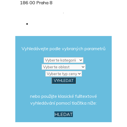
186 00 Praha 8
Vyhledávejte podle vybraných parametrů
nebo použijte klasické fulltextové
vyhledávání pomocí tlačítka níže:
HLEDAT