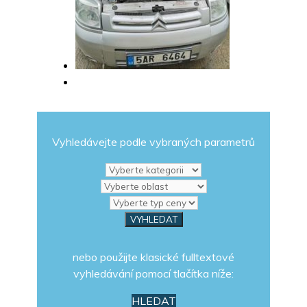
Vyhledávejte podle vybraných parametrů
nebo použijte klasické fulltextové
vyhledávání pomocí tlačítka níže:
HLEDAT