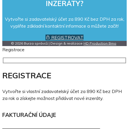
INZERÁTY?
Vytvořte si zadavatelský účet za 890 Kč bez DPH za rok,
vyplňte základní kontaktní informace a můžete začít!
REGISTROVAT
© 2026 Burza správců | Design & realizace
HD Production Brno
Registrace
REGISTRACE
Vytvořte si vlastní zadavatelský účet za 890 Kč bez DPH
za rok a získejte možnost přidávat nové inzeráty.
FAKTURAČNÍ ÚDAJE