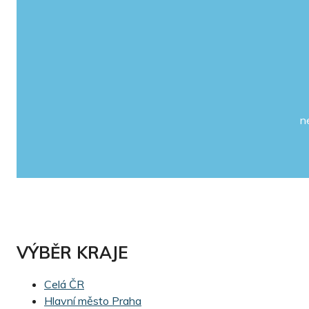
n
VÝBĚR KRAJE
Celá ČR
Hlavní město Praha