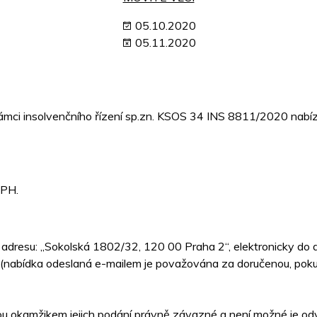
05.10.2020
05.11.2020
mci insolvenčního řízení sp.zn. KSOS 34 INS 8811/2020 nabízí
DPH.
a adresu: „Sokolská 1802/32, 120 00 Praha 2“, elektronicky do
 (nabídka odeslaná e-mailem je považována za doručenou, poku
u okamžikem jejich podání právně závazné a není možné je odvo