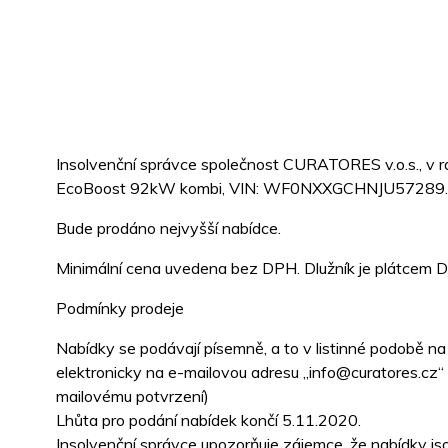
Insolvenční správce společnost CURATORES v.o.s., v rá
EcoBoost 92kW kombi, VIN: WF0NXXGCHNJU57289.
Bude prodáno nejvyšší nabídce.
Minimální cena uvedena bez DPH. Dlužník je plátcem 
Podmínky prodeje
Nabídky se podávají písemně, a to v listinné podobě n
elektronicky na e-mailovou adresu „info@curatores.cz“
mailovému potvrzení)
Lhůta pro podání nabídek končí 5.11.2020.
Insolvenční správce upozorňuje zájemce, že nabídky jso