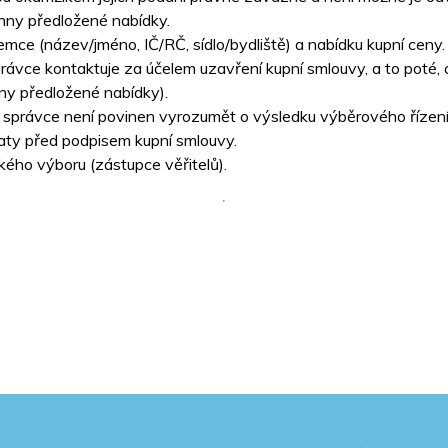
hny předložené nabídky.
ce (název/jméno, IČ/RČ, sídlo/bydliště) a nabídku kupní ceny.
správce kontaktuje za účelem uzavření kupní smlouvy, a to poté
ny předložené nabídky).
ční správce není povinen vyrozumět o výsledku výběrového řízení
taty před podpisem kupní smlouvy.
kého výboru (zástupce věřitelů).