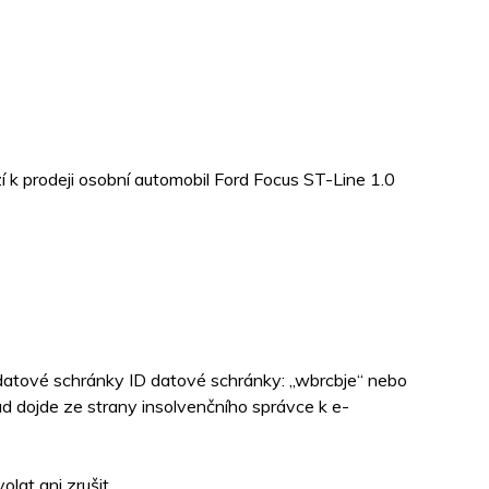
 k prodeji osobní automobil Ford Focus ST-Line 1.0
 datové schránky ID datové schránky: „wbrcbje“ nebo
d dojde ze strany insolvenčního správce k e-
lat ani zrušit.