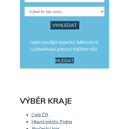
nebo použijte klasické fulltextové
vyhledávání pomocí tlačítka níže:
HLEDAT
VÝBĚR KRAJE
Celá ČR
Hlavní město Praha
Jihočeský kraj