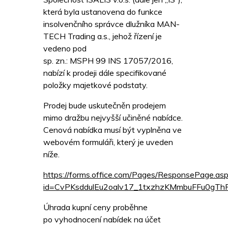
která byla ustanovena do funkce
insolvenčního správce dlužníka MAN-
TECH Trading a.s., jehož řízení je
vedeno pod
sp. zn.: MSPH 99 INS 17057/2016,
nabízí k prodeji dále specifikované
položky majetkové podstaty.
Prodej bude uskutečněn prodejem
mimo dražbu nejvyšší učiněné nabídce.
Cenová nabídka musí být vyplněna ve
webovém formuláři, který je uveden
níže.
https://forms.office.com/Pages/ResponsePage.as
id=CvPKsddulEu2oalv17_1txzhzKMmbuFFu0
Úhrada kupní ceny proběhne
po vyhodnocení nabídek na účet