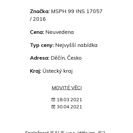
Značka:
MSPH 99 INS 17057
/ 2016
Cena:
Neuvedena
Typ ceny:
Nejvyšší nabídka
Adresa:
Děčín, Česko
Kraj:
Ústecký kraj
MOVITÉ VĚCI
18.03.2021
30.04.2021
Společnost ISALIS v.o.s. (dále jen „IS“),