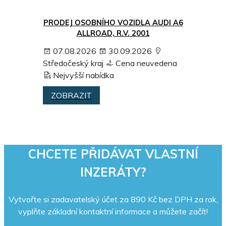
PRODEJ OSOBNÍHO VOZIDLA AUDI A6
ALLROAD, R.V. 2001
07.08.2026
30.09.2026
Středočeský kraj
Cena neuvedena
Nejvyšší nabídka
ZOBRAZIT
CHCETE PŘIDÁVAT VLASTNÍ
INZERÁTY?
Vytvořte si zadavatelský účet za 890 Kč bez DPH za rok,
vyplňte základní kontaktní informace a můžete začít!