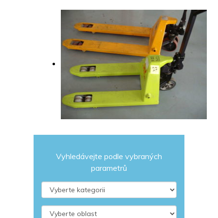
Vyhledávejte podle vybraných
parametrů