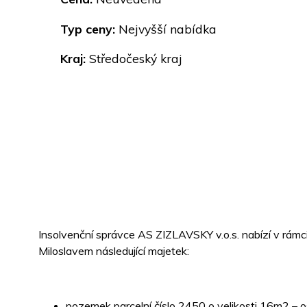
Typ ceny:
Nejvyšší nabídka
Kraj:
Středočeský kraj
Insolvenční správce AS ZIZLAVSKY v.o.s. nabízí v rám
Miloslavem následující majetek:
pozemek parcelní číslo 2450 o velikosti 16m2 – o