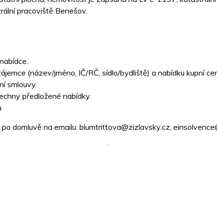
rální pracoviště Benešov.
nabídce.
emce (název/jméno, IČ/RČ, sídlo/bydliště) a nabídku kupní ce
ní smlouvy.
šechny předložené nabídky.
u
 po domluvě na emailu: blumtrittova@zizlavsky.cz, einsolvence