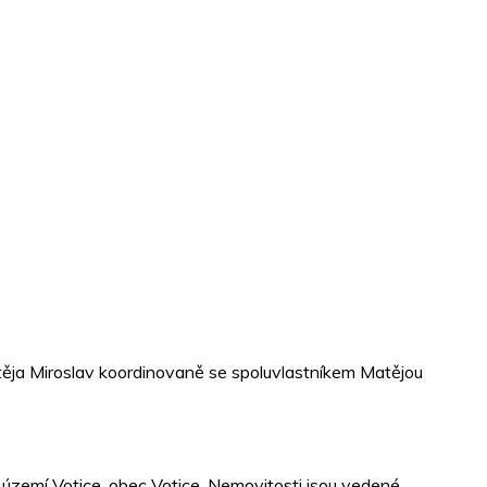
těja Miroslav koordinovaně se spoluvlastníkem Matějou
í území Votice, obec Votice. Nemovitosti jsou vedené