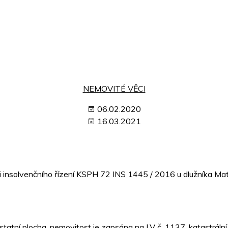
NEMOVITÉ VĚCI
06.02.2020
16.03.2021
ci insolvenčního řízení KSPH 72 INS 1445 / 2016 u dlužníka Ma
statní plocha, nemovitost je zapsána na LV č. 1137, katastráln