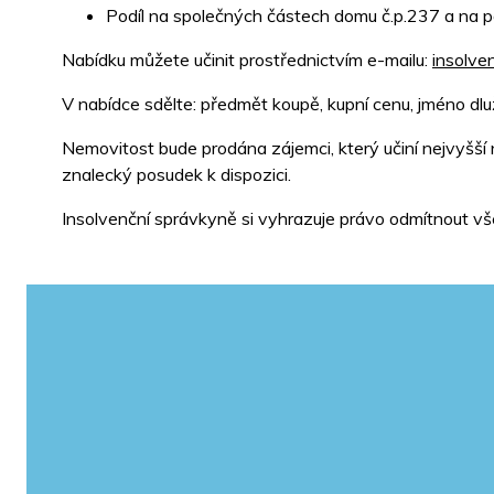
Podíl na společných částech domu č.p.237 a na po
Nabídku můžete učinit prostřednictvím e-mailu:
insolve
V nabídce sdělte: předmět koupě, kupní cenu, jméno dlužn
Nemovitost bude prodána zájemci, který učiní nejvyšší
znalecký posudek k dispozici.
Insolvenční správkyně si vyhrazuje právo odmítnout v