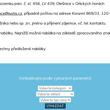
zemku parc. č. st. 456, LV 439, Olešnice v Orlických horách
nce@justis.cz
, případně poštou na adrese Korunní 969/33, 120
íka nebo sp. zn., jméno a příjmení zájemce, vč. tel. kontaktu.
 nabídku. Nejnižší možná nabídka na základě zpracovaného zna
šechny předložené nabídky.
Vyhledávejte podle vybraných parametrů