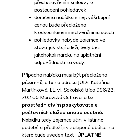
před uzavřením smlouvy o
postoupení pohledávek
doručená nabídka s nejvyšší kupní
cenou bude předložena
k odsouhlasení insolvenčnímu soudu
pohledávky nabyde zájemce ve
stavu, jak stojí a leží, tedy bez
jakéhokoli nároku na uplatnění
odpovědnosti za vady.
Případná nabídka musí být předložena
písemně
, a to na adresu JUDr. Kateřina
Martínková, LL.M., Sokolská třída 996/22,
702 00 Moravská Ostrava, a
to
prostřednictvím poskytovatele
poštovních služeb anebo osobně.
Nabídku tedy zájemce učiní v listinné
podobě a předloží ji v zalepené obálce, na
které bude uveden text
„ÚPLATNÉ