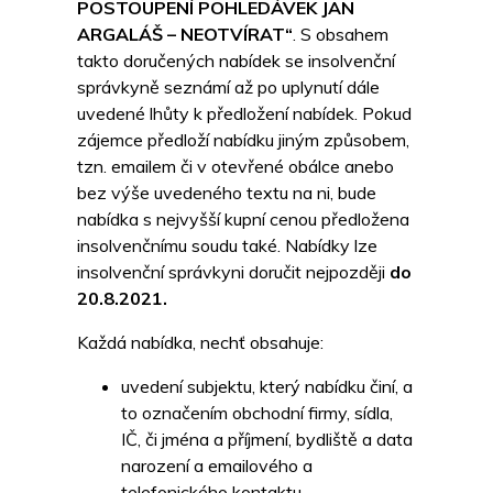
POSTOUPENÍ POHLEDÁVEK JAN
ARGALÁŠ – NEOTVÍRAT“
. S obsahem
takto doručených nabídek se insolvenční
správkyně seznámí až po uplynutí dále
uvedené lhůty k předložení nabídek. Pokud
zájemce předloží nabídku jiným způsobem,
tzn. emailem či v otevřené obálce anebo
bez výše uvedeného textu na ni, bude
nabídka s nejvyšší kupní cenou předložena
insolvenčnímu soudu také. Nabídky lze
insolvenční správkyni doručit nejpozději
do
20.8.2021.
Každá nabídka, nechť obsahuje:
uvedení subjektu, který nabídku činí, a
to označením obchodní firmy, sídla,
IČ, či jména a příjmení, bydliště a data
narození a emailového a
telefonického kontaktu