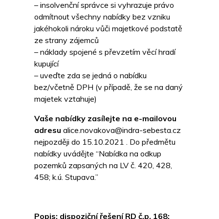
– insolvenční správce si vyhrazuje právo
odmítnout všechny nabídky bez vzniku
jakéhokoli nároku vůči majetkové podstatě
ze strany zájemců
– náklady spojené s převzetím věcí hradí
kupující
– uveďte zda se jedná o nabídku
bez/včetně DPH (v případě, že se na daný
majetek vztahuje)
Vaše nabídky zasílejte na e-mailovou
adresu
alice.novakova@indra-sebesta.cz
nejpozději do 15.10.2021 . Do předmětu
nabídky uvádějte “Nabídka na odkup
pozemků zapsaných na LV č. 420, 428,
458; k.ú. Stupava.”
Popis; dispoziční řešení RD č.p. 168: