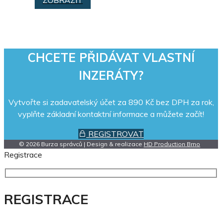
CHCETE PŘIDÁVAT VLASTNÍ
INZERÁTY?
Vytvořte si zadavatelský účet za 890 Kč bez DPH za rok,
vyplňte základní kontaktní informace a můžete začít!
REGISTROVAT
© 2026 Burza správců | Design & realizace
HD Production Brno
Registrace
REGISTRACE