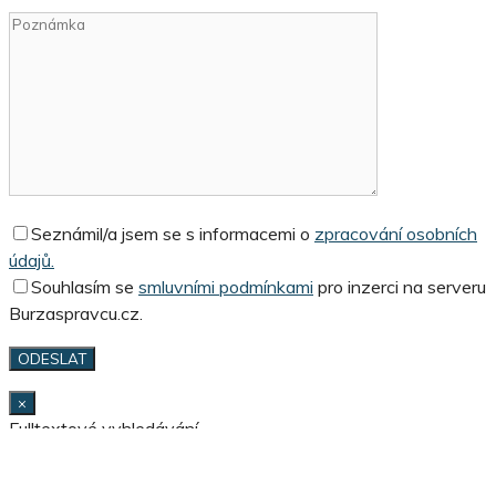
Seznámil/a jsem se s informacemi o
zpracování osobních
údajů.
Souhlasím se
smluvními podmínkami
pro inzerci na serveru
Burzaspravcu.cz.
×
Fulltextové vyhledávání
Hledat:
×