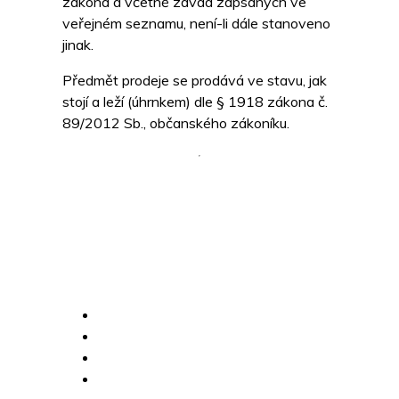
zákona a včetně závad zapsaných ve
veřejném seznamu, není-li dále stanoveno
jinak.
Předmět prodeje se prodává ve stavu, jak
stojí a leží (úhrnkem) dle § 1918 zákona č.
89/2012 Sb., občanského zákoníku.