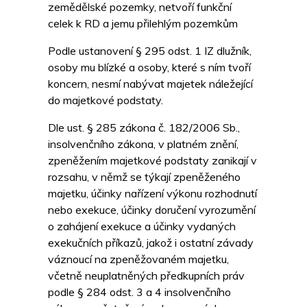
zemědělské pozemky, netvoří funkční
celek k RD a jemu přilehlým pozemkům
Podle ustanovení § 295 odst. 1 IZ dlužník,
osoby mu blízké a osoby, které s ním tvoří
koncern, nesmí nabývat majetek náležející
do majetkové podstaty.
Dle ust. § 285 zákona č. 182/2006 Sb.,
insolvenčního zákona, v platném znění,
zpeněžením majetkové podstaty zanikají v
rozsahu, v němž se týkají zpeněženého
majetku, účinky nařízení výkonu rozhodnutí
nebo exekuce, účinky doručení vyrozumění
o zahájení exekuce a účinky vydaných
exekučních příkazů, jakož i ostatní závady
váznoucí na zpeněžovaném majetku,
včetně neuplatněných předkupních práv
podle § 284 odst. 3 a 4 insolvenčního