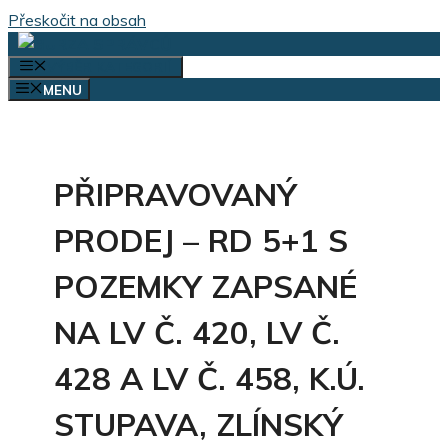
Přeskočit na obsah
VÝBĚR KATEGORIÍ
MENU
PŘIPRAVOVANÝ
PRODEJ – RD 5+1 S
POZEMKY ZAPSANÉ
NA LV Č. 420, LV Č.
428 A LV Č. 458, K.Ú.
STUPAVA, ZLÍNSKÝ