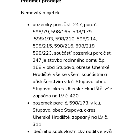
Předmět prodeje:
Nemovitý majetek
pozemky parc.č.st. 247, parc.č.
598/79, 598/165, 598/179,
598/193, 598/210, 598/214,
598/215, 598/216, 598/218,
598/223, součástí pozemku parc.č.st.
247 je stavba rodinného domu č.p.
168 v obci Stupava, okrese Uherské
Hradiště, vše se všemi součástmi a
příslušenstvím v k.ú. Stupava, obec
Stupava, okres Uherské Hradiště, vše
zapsáno na LV č. 420,
pozemek parc. č. 598/173, v k.ú.
Stupava, obec Stupava, okres
Uherské Hradiště, zapsaný na LV č.
311
ideálního spoluvlastnický podíl ve výši